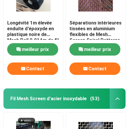
Fil soudé Mesh Panels
Longévité 1m élevée
Séparations intérieures
enduite d'époxyde en
tissées en aluminium
Feuillard perforé
plastique noire de
flexibles de Mesh
Mesh Roll 0.914m de fil
Screen Spiral Patterns
d'acier au carbone
For de fil
meilleur prix
meilleur prix
Maille de tamis filtrant
Façade en aluminium perforée
Contact
Contact
Fil Mesh Cloth
Fil Mesh Screen d'acier inoxydable
(53)
Maille d'écran de vibration