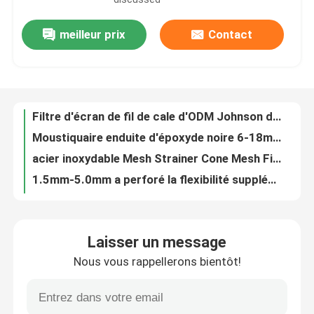
meilleur prix
Contact
Le grillage SS316 de filtre de résistance d'alcali a perforé le tube filtrant facile à nettoyer
À propos de nous
Filtre d'écran de fil de cale d'ODM Johnson d'OEM pour le filtre de grillage du puits d'eau solides solubles
Moustiquaire enduite d'époxyde noire 6-18mesh de la maille solides solubles 304 d'écran de fenêtre d'acier inoxydable
Visite de l'usine
acier inoxydable Mesh Strainer Cone Mesh Filter 500 de 30cm 20mm 25mm 125 200 microns
1.5mm-5.0mm a perforé la flexibilité supplémentaire de façade de parasol perforé en aluminium en métal
Contrôle de la qualité
Anti grillage s'élevant 2.7m de Mesh Panels Pvc Coated Green de 358 sécurités 3.0m
L'anti glissement de feuillard du dérapage ISO45001 anti a perforé la preuve d'usage de feuillard
Nous contacter
le vinyle vert de 1.8m a enduit le trou soudé de rectangle de Panels Weldmesh Sheets de grillage
L'acier galvanisé argenté a soudé la résistance à l'abrasion de Mesh Rolls For Construction Work
Nouvelles
ISO14001 IEM IFR a tricoté la maille solides solubles de câblage cuivre a comprimé Mesh Gasket tricoté
Laisser un message
SS304 a poinçonné les panneaux perforés décoratifs en métal de plafond de tôle d'acier
Nous vous rappellerons bientôt!
Les affaires
Concasseur de pierres de Mesh Crimped Wire Cloth For d'écran de vibration de l'industrie charbonnière solides solubles
2x2 a galvanisé l'érosion soudée de Mesh Panels For Raised Beds de fil résistante
Fil tissé Mesh Screen
Résistance à la corrosion de Mesh Stainless Steel Filter Cap de fil de filtre de Filteration d'huile