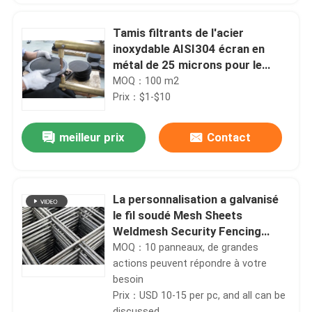
Tamis filtrants de l'acier
inoxydable AISI304 écran en
métal de 25 microns pour le
processus d'extrusion
MOQ：100 m2
Prix：$1-$10
meilleur prix
Contact
La personnalisation a galvanisé
le fil soudé Mesh Sheets
À la maison
Weldmesh Security Fencing
5.2m
MOQ：10 panneaux, de grandes
Produits
actions peuvent répondre à votre
besoin
Prix：USD 10-15 per pc, and all can be
Le spectacle VR
discussed