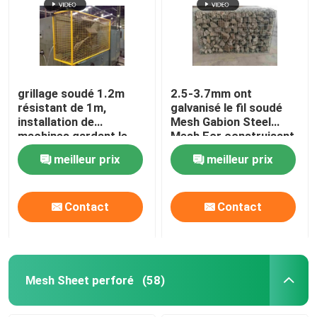
grillage soudé 1.2m
2.5-3.7mm ont
résistant de 1m,
galvanisé le fil soudé
installation de
Mesh Gabion Steel
machines gardant le
Mesh For construisant
grillage
les murs extérieurs
meilleur prix
meilleur prix
Contact
Contact
Mesh Sheet perforé
(58)