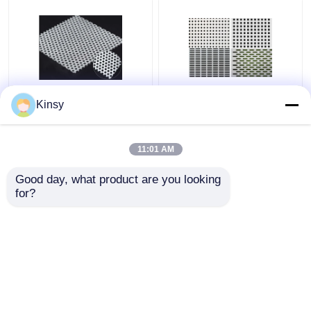
feuillard perforé de
le trou de 0.2-100mm a
Kinsy
trou rond de 0.1mm-
perforé Mesh Sheet
10mm
Rice Mill Screen
11:01 AM
meilleur prix
meilleur prix
Good day, what product are you looking 
for?
Contact
Contact
Regardez plus