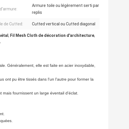
Armure toile ou légèrement serti par
d'armure:
replis
e de Cutted:
Cutted vertical ou Cutted diagonal
métal
,
Fil Mesh Cloth de décoration d'architecture
,
6
rale. Généralement, elle est faite en acier inoxydable,
 ont pu être tissés dans l'un l'autre pour former la
nt mais fournissent un large éventail d'éclat.
nt.
laquées.