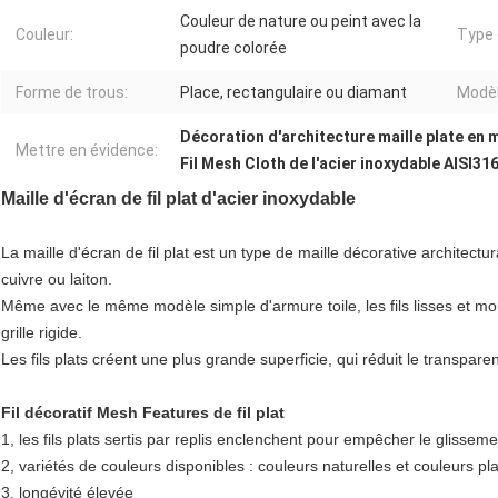
Couleur de nature ou peint avec la
Couleur:
Type 
poudre colorée
Forme de trous:
Place, rectangulaire ou diamant
Modèl
Décoration d'architecture maille plate en 
Mettre en évidence:
Fil Mesh Cloth de l'acier inoxydable AISI31
Maille d'écran de fil plat d'acier inoxydable
La maille d'écran de fil plat est un type de maille décorative architectu
cuivre ou laiton.
Même avec le même modèle simple d'armure toile, les fils lisses et mous
grille rigide.
Les fils plats créent une plus grande superficie, qui réduit le transpare
Fil décoratif Mesh Features de fil plat
1, les fils plats sertis par replis enclenchent pour empêcher le glisseme
2, variétés de couleurs disponibles : couleurs naturelles et couleurs p
3, longévité élevée