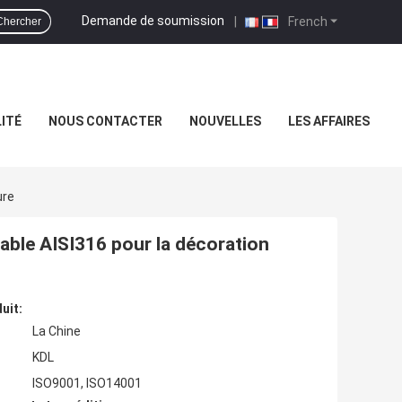
Demande de soumission
|
French
Chercher
ITÉ
NOUS CONTACTER
NOUVELLES
LES AFFAIRES
ure
dable AISI316 pour la décoration
uit:
La Chine
KDL
ISO9001, ISO14001