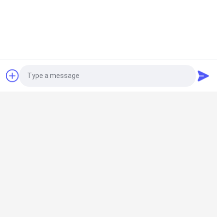
Photo
Video Call
Audio Call