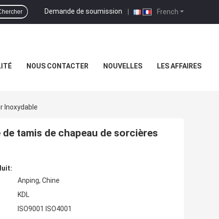
Demande de soumission
|
French
Chercher
ITÉ
NOUS CONTACTER
NOUVELLES
LES AFFAIRES
r Inoxydable
e de tamis de chapeau de sorcières
uit:
Anping, Chine
KDL
ISO9001 ISO4001