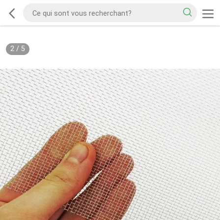
2
/
5