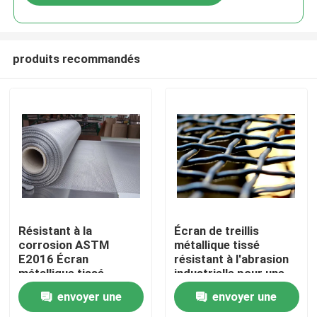
produits recommandés
À la maison
Résistant à la
Écran de treillis
corrosion ASTM
métallique tissé
E2016 Écran
résistant à l'abrasion
Produits
métallique tissé
industrielle pour une
standard résistant aux
résistance à la
envoyer une
envoyer une
chocs lourds
corrosion et aux
Le spectacle VR
chocs