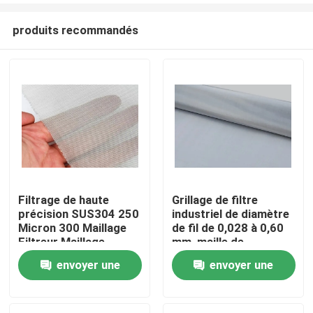
produits recommandés
Filtrage de haute
Grillage de filtre
précision SUS304 250
industriel de diamètre
À la maison
Micron 300 Maillage
de fil de 0,028 à 0,60
Filtreur Maillage
mm, maille de
précision pour des
envoyer une
envoyer une
Produits
solutions de filtration
et de criblage
demande
demande
précises
Le spectacle VR