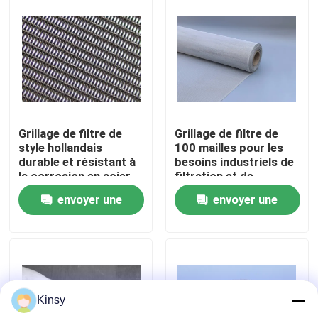
À propos de nous
Visite de l'usine
Contrôle de la qualité
Grillage de filtre de
Grillage de filtre de
style hollandais
100 mailles pour les
durable et résistant à
besoins industriels de
Nous contacter
la corrosion en acier
filtration et de
inoxydable
séparation de
envoyer une
envoyer une
particules
Nouvelles
demande
demande
Les affaires
Kinsy
Fil tissé Mesh Screen