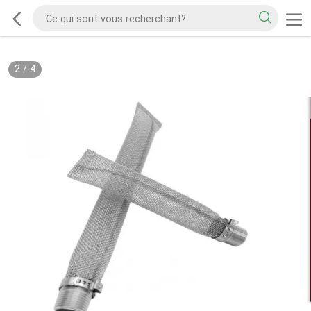
2
/
4