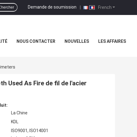
Demande de soumission
|
French
Chercher
ITÉ
NOUS CONTACTER
NOUVELLES
LES AFFAIRES
 8meters
 Used As Fire de fil de l'acier
uit:
La Chine
KDL
ISO9001, ISO14001