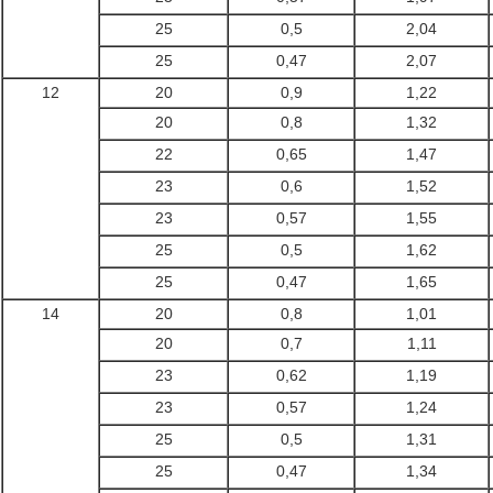
25
0,5
2,04
25
0,47
2,07
12
20
0,9
1,22
20
0,8
1,32
22
0,65
1,47
23
0,6
1,52
23
0,57
1,55
25
0,5
1,62
25
0,47
1,65
14
20
0,8
1,01
20
0,7
1,11
23
0,62
1,19
23
0,57
1,24
25
0,5
1,31
25
0,47
1,34