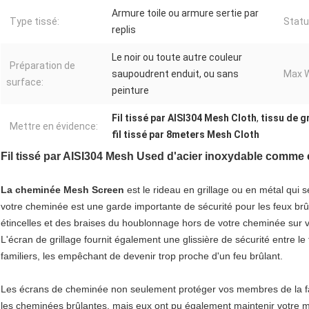
Armure toile ou armure sertie par
Type tissé:
Statu
replis
Le noir ou toute autre couleur
Préparation de
saupoudrent enduit, ou sans
Max W
surface:
peinture
Fil tissé par AISI304 Mesh Cloth
,
tissu de g
Mettre en évidence:
fil tissé par 8meters Mesh Cloth
Fil tissé par AISI304 Mesh Used d'acier inoxydable comme
La cheminée Mesh Screen
est le rideau en grillage ou en métal qui 
votre cheminée est une garde importante de sécurité pour les feux brû
étincelles et des braises du houblonnage hors de votre cheminée sur 
L'écran de grillage fournit également une glissière de sécurité entre le
familiers, les empêchant de devenir trop proche d'un feu brûlant.
Les écrans de cheminée non seulement protéger vos membres de la fami
les cheminées brûlantes, mais eux ont pu également maintenir votre m