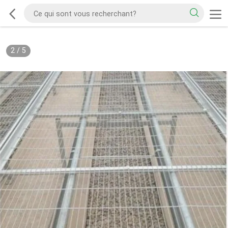
2
/
5