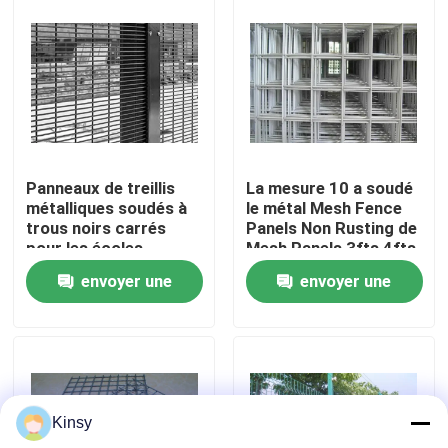
À propos de nous
Visite de l'usine
Contrôle de la qualité
Panneaux de treillis
La mesure 10 a soudé
métalliques soudés à
le métal Mesh Fence
trous noirs carrés
Panels Non Rusting de
Nous contacter
pour les écoles,
Mesh Panels 3fts 4fts
faciles à installer
de fil
envoyer une
envoyer une
Nouvelles
demande
demande
Les affaires
Kinsy
Fil tissé Mesh Screen