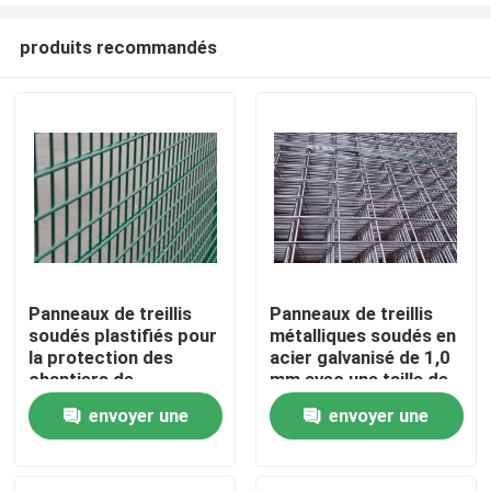
produits recommandés
Panneaux de treillis
Panneaux de treillis
soudés plastifiés pour
métalliques soudés en
À la maison
la protection des
acier galvanisé de 1,0
chantiers de
mm avec une taille de
construction, les
trou de 50x50 mm
envoyer une
envoyer une
Produits
clôtures agricoles et
pour une installation
de jardin avec
facile
demande
demande
résistance à la
Le spectacle VR
corrosion