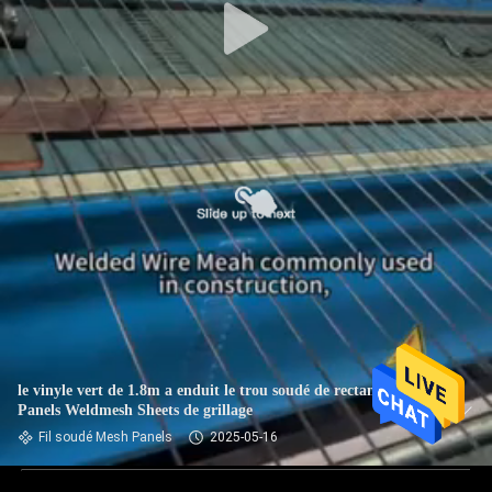
le vinyle vert de 1.8m a enduit le trou soudé de rectangle de
Panels Weldmesh Sheets de grillage
Fil soudé Mesh Panels
2025-05-16