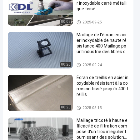
r inoxydable carré métalli
que tissé
Fil Mesh Screen d'acier inoxyd
00:09
2025-09-25
able
Maillage de l'écran en aci
er inoxydable de haute ré
sistance 400 Maillage po
ur l'industrie des fibres ch
imiques
Fil Mesh Screen d'acier inoxyd
00:26
2025-09-24
able
Écran de treillis en acier in
oxydable résistant à la co
rrosion tissé jusqu'à 400 t
reillis
Fil Mesh Screen d'acier inoxyd
00:23
2025-05-15
able
Maillage tricoté à haute e
fficacité de filtration com
posé d'un trou irrégulier f
ournissant des solutions