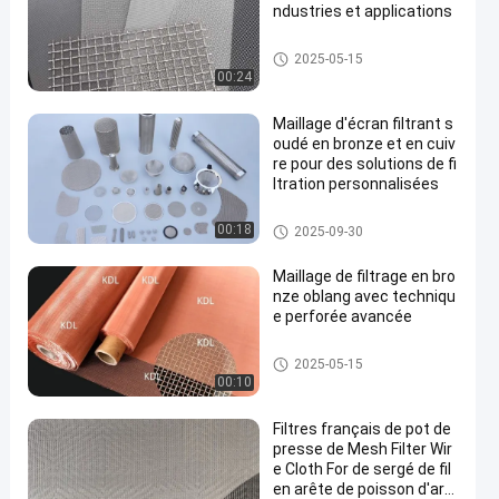
ndustries et applications
Maille de tamis filtrant
2025-05-15
00:24
Maillage d'écran filtrant s
oudé en bronze et en cuiv
re pour des solutions de fi
ltration personnalisées
Maille de tamis filtrant
00:18
2025-09-30
Maillage de filtrage en bro
nze oblang avec techniqu
e perforée avancée
Maille de tamis filtrant
2025-05-15
00:10
Filtres français de pot de
presse de Mesh Filter Wir
e Cloth For de sergé de fil
en arête de poisson d'ar