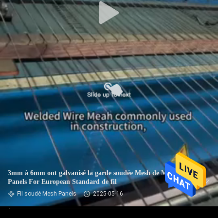
3mm à 6mm ont galvanisé la garde soudée Mesh de Mesh
Panels For European Standard de fil
Fil soudé Mesh Panels
2025-05-16