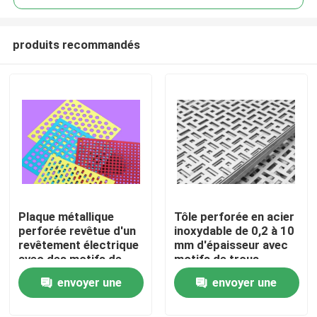
produits recommandés
Plaque métallique
Tôle perforée en acier
À la maison
perforée revêtue d'un
inoxydable de 0,2 à 10
revêtement électrique
mm d'épaisseur avec
avec des motifs de
motifs de trous
Produits
trous
personnalisés pour
envoyer une
envoyer une
personnalisables et
équipements et filtres
une résistance à la
industriels
demande
demande
Le spectacle VR
corrosion pour