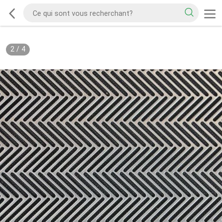
2
/
4