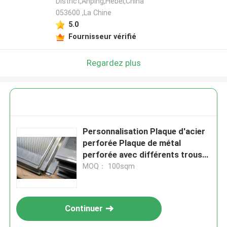
District,Anping,Hebei,China
053600 ,La Chine
5.0
Fournisseur vérifié
Regardez plus
Personnalisation Plaque d'acier
perforée Plaque de métal
perforée avec différents trous
et tailles de panneaux
MOQ： 100sqm
Continuer