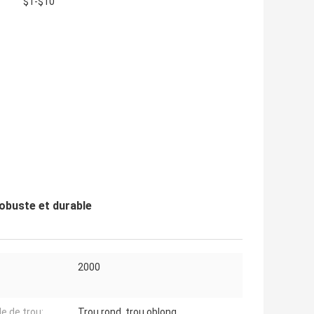
$1-$10
obuste et durable
2000
e de trou:
Trou rond, trou oblong