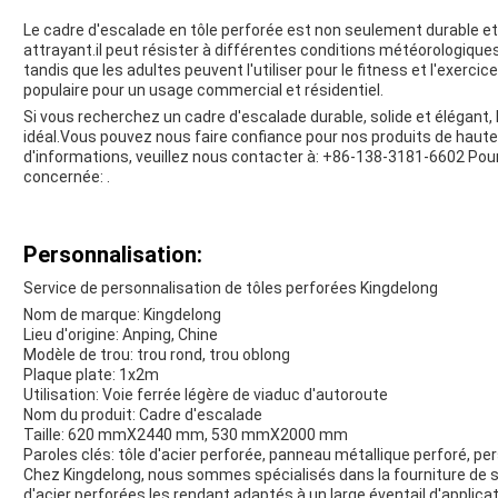
Le cadre d'escalade en tôle perforée est non seulement durable et 
attrayant.il peut résister à différentes conditions météorologiq
tandis que les adultes peuvent l'utiliser pour le fitness et l'exerci
populaire pour un usage commercial et résidentiel.
Si vous recherchez un cadre d'escalade durable, solide et élégant, 
idéal.Vous pouvez nous faire confiance pour nos produits de haute 
d'informations, veuillez nous contacter à:
+86-138-3181-6602 Pour 
concernée:
.
Personnalisation:
Service de personnalisation de tôles perforées Kingdelong
Nom de marque: Kingdelong
Lieu d'origine: Anping, Chine
Modèle de trou: trou rond, trou oblong
Plaque plate: 1x2m
Utilisation: Voie ferrée légère de viaduc d'autoroute
Nom du produit: Cadre d'escalade
Taille: 620 mmX2440 mm, 530 mmX2000 mm
Paroles clés: tôle d'acier perforée, panneau métallique perforé, per
Chez Kingdelong, nous sommes spécialisés dans la fourniture de s
d'acier perforées.les rendant adaptés à un large éventail d'applicat