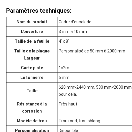
Paramètres techniques:
Nom du produit
Cadre d'escalade
L'ouverture
3 mm à 10 mm
Taille de la feuille
4' x 8'
Taille de la plaque
Personnalisé de 50 mm à 2000 mm
Largeur
Carte plate
1x2m
Le tonnerre
5 mm
620 mm×2440 mm, 530 mm×2000 mm, mê
Taille
pour cela.
Résistance à la
Très haut
corrosion
Modèle de trou
Trou rond, trou oblong
Personnalisation
Disponible