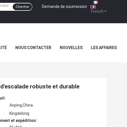
Demande de soumission
|
Chercher
French
ITÉ
NOUS CONTACTER
NOUVELLES
LES AFFAIRES
'escalade robuste et durable
uit:
Anping,China
Kingdelong
ment et expédition: