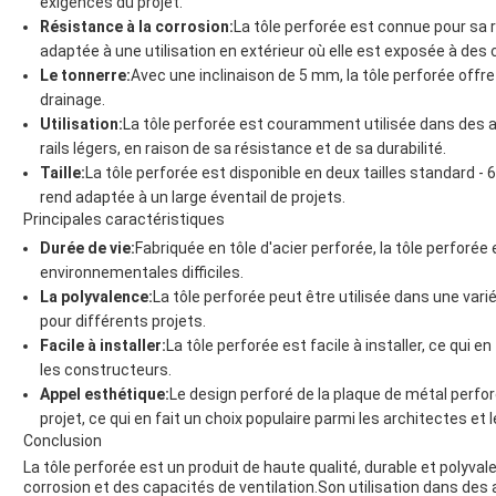
exigences du projet.
Résistance à la corrosion:
La tôle perforée est connue pour sa r
adaptée à une utilisation en extérieur où elle est exposée à des 
Le tonnerre:
Avec une inclinaison de 5 mm, la tôle perforée offre
drainage.
Utilisation:
La tôle perforée est couramment utilisée dans des ap
rails légers, en raison de sa résistance et de sa durabilité.
Taille:
La tôle perforée est disponible en deux tailles stand
rend adaptée à un large éventail de projets.
Principales caractéristiques
Durée de vie:
Fabriquée en tôle d'acier perforée, la tôle perforée
environnementales difficiles.
La polyvalence:
La tôle perforée peut être utilisée dans une varié
pour différents projets.
Facile à installer:
La tôle perforée est facile à installer, ce qui e
les constructeurs.
Appel esthétique:
Le design perforé de la plaque de métal perfo
projet, ce qui en fait un choix populaire parmi les architectes et
Conclusion
La tôle perforée est un produit de haute qualité, durable et polyval
corrosion et des capacités de ventilation.Son utilisation dans des a