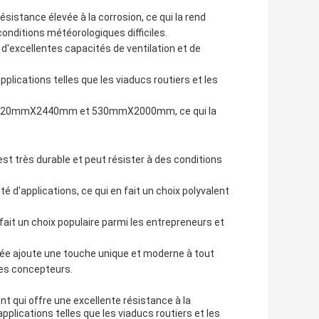
ésistance élevée à la corrosion, ce qui la rend
conditions météorologiques difficiles.
 d'excellentes capacités de ventilation et de
plications telles que les viaducs routiers et les
ard - 620mmX2440mm et 530mmX2000mm, ce qui la
 est très durable et peut résister à des conditions
té d'applications, ce qui en fait un choix polyvalent
n fait un choix populaire parmi les entrepreneurs et
rée ajoute une touche unique et moderne à tout
 les concepteurs.
ent qui offre une excellente résistance à la
pplications telles que les viaducs routiers et les