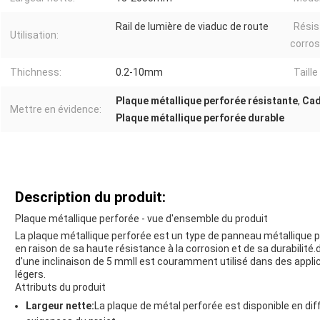
Rail de lumière de viaduc de route
Résis
Utilisation:
corros
Thichness:
0.2-10mm
Taille
Plaque métallique perforée résistante
,
Cad
Mettre en évidence:
Plaque métallique perforée durable
Description du produit:
Plaque métallique perforée - vue d'ensemble du produit
La plaque métallique perforée est un type de panneau métallique p
en raison de sa haute résistance à la corrosion et de sa durabilité.
d'une inclinaison de 5 mmIl est couramment utilisé dans des applicat
légers.
Attributs du produit
Largeur nette:
La plaque de métal perforée est disponible en dif