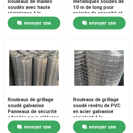
Rouleaux de mailles
métalliques soudés de
soudés avec haute
10 m de long pour
résistance à la
projets de sécurité et
À propos de nous
corrosion Idéal pour le
de construction
envoyer une
envoyer une
renforcement des
clôtures et des
demande
demande
Visite de l'usine
solutions de sécurité
Contrôle de la qualité
Nous contacter
Nouvelles
Rouleaux de grillage
Rouleaux de grillage
soudé galvanisé
soudé revêtu de PVC
Les affaires
Panneaux de sécurité
en acier galvanisé
adaptés pour clôtures
résistant à la
industrielles, enclos
corrosion pour
envoyer une
envoyer une
agricoles et barrières
clôtures industrielles
Fil tissé Mesh Screen