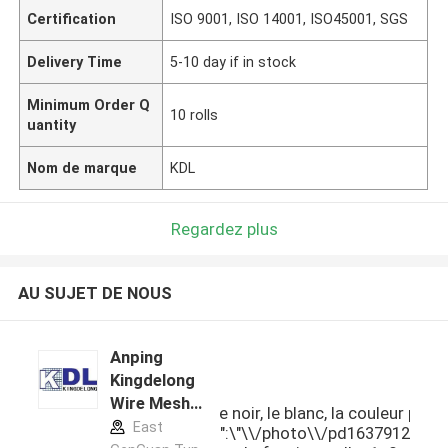
Certification
ISO 9001, ISO 14001, ISO45001, SGS
Delivery Time
5-10 day if in stock
Minimum Order Q
10 rolls
uantity
Nom de marque
KDL
Regardez plus
AU SUJET DE NOUS
Anping
Kingdelong
Wire Mesh
15%\"],[\"Couleur\",\"Le vert, le noir, le blanc, la couleur pe
Co.,Ltd profil
East
sont acceptables\"]],\"picurl\":\"\\/photo\\/pd163791265-