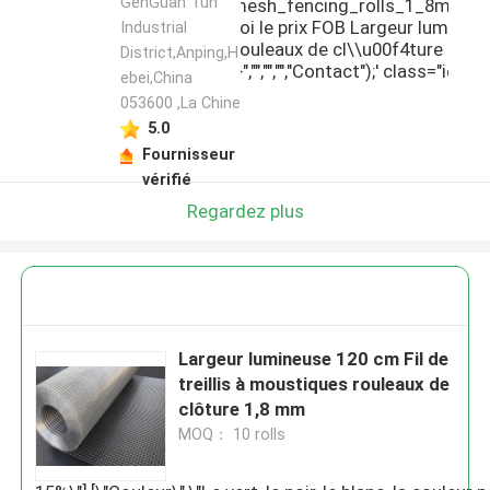
du fabricant
GenGuan Tun
bright_width_120cm_wire_mesh_fencing_rolls_1_8mm.jpg\",
vous pla\\u00eet envoyez-moi le prix FOB Largeur lumineus
Industrial
treillis \\u00e0 moustiques rouleaux de cl\\u00f4ture 1,8
District,Anping,H
mm\",\"username\":\"Emily\"}","","","","Contact");' class="icon
ebei,China
r_msg intercept">
053600 ,La Chine
5.0
Fournisseur
vérifié
Regardez plus
Largeur lumineuse 120 cm Fil de
treillis à moustiques rouleaux de
clôture 1,8 mm
MOQ： 10 rolls