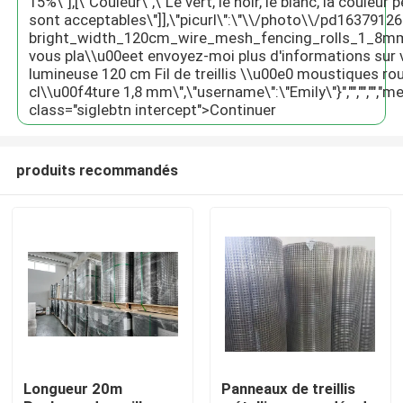
15%\"],[\"Couleur\",\"Le vert, le noir, le blanc, la couleu
sont acceptables\"]],\"picurl\":\"\\/photo\\/pd16379126
bright_width_120cm_wire_mesh_fencing_rolls_1_8mm.jpg
vous pla\\u00eet envoyez-moi plus d'informations sur 
lumineuse 120 cm Fil de treillis \\u00e0 moustiques ro
cl\\u00f4ture 1,8 mm\",\"username\":\"Emily\"}","","","","meil
class="siglebtn intercept">Continuer
produits recommandés
À la maison
Produits
Longueur 20m
Panneaux de treillis
Le spectacle VR