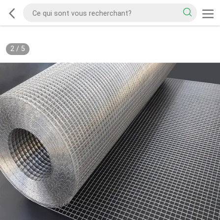
2
/
5