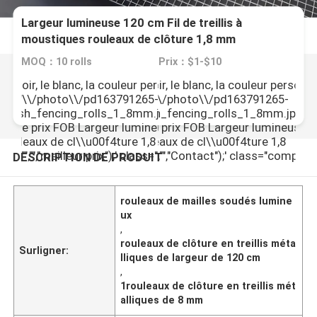
Largeur lumineuse 120 cm Fil de treillis à
moustiques rouleaux de clôture 1,8 mm
MOQ：10 rolls
Prix：$1-$10
, le noir, le blanc, la couleur personnalis\\u00e9e
\"],[\"Couleur\",\"Le vert, le noir, le blanc, la couleur person
rl\":\"\\/photo\\/pd163791265-
nt acceptables\"]],\"picurl\":\"\\/photo\\/pd163791265-
esh_fencing_rolls_1_8mm.jpg\",\"subject\":\"S'il
ight_width_120cm_wire_mesh_fencing_rolls_1_8mm.jpg\",\"su
meille
oi le prix FOB Largeur lumineuse 120 cm Fil de
us pla\\u00eet envoyez-moi le prix FOB Largeur lumineuse 1
prix
 rouleaux de cl\\u00f4ture 1,8
eillis \\u00e0 moustiques rouleaux de cl\\u00f4ture 1,8
,"","","","meilleur prix");' class="company_btn
",\"username\":\"Emily\"}","","","","Contact");' class="compa
DESCRIPTION DE PRODUIT
tercept">
rouleaux de mailles soudés lumine
ux
,
rouleaux de clôture en treillis méta
Surligner:
lliques de largeur de 120 cm
,
1rouleaux de clôture en treillis mét
alliques de 8 mm