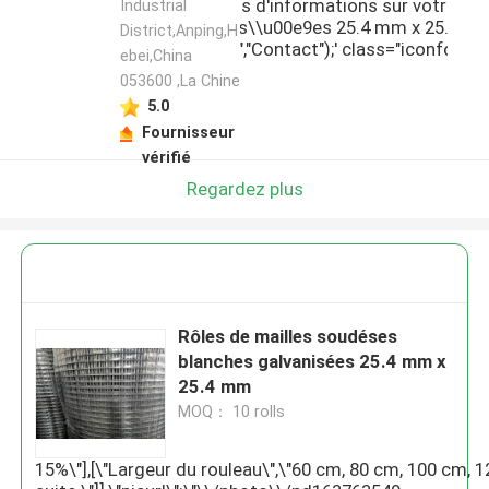
 pla\\u00eet envoyez-moi plus d'informations sur votre R\\
Industrial
\\u00e9ses blanches galvanis\\u00e9es 25.4 mm x 25.4
District,Anping,H
,\"username\":\"Susie\"}","","","","Contact");' class="iconfont
ebei,China
rcept">
053600 ,La Chine
5.0
Fournisseur
vérifié
Regardez plus
Rôles de mailles soudéses
blanches galvanisées 25.4 mm x
25.4 mm
MOQ： 10 rolls
15%\"],[\"Largeur du rouleau\",\"60 cm, 80 cm, 100 cm, 1