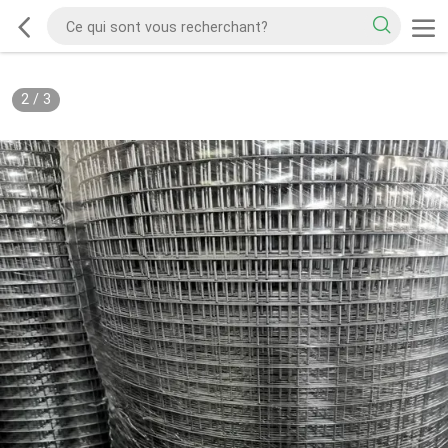
2
/
3