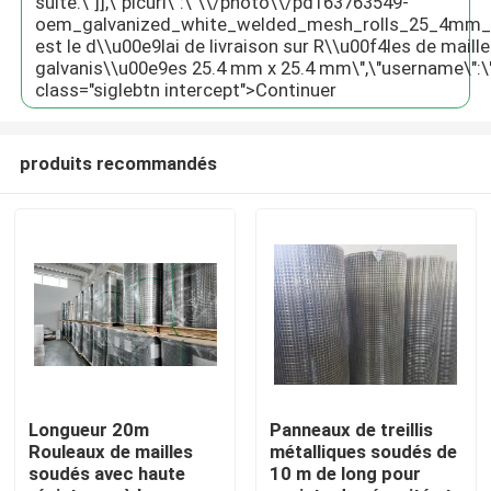
suite.\"]],\"picurl\":\"\\/photo\\/pd163763549-
oem_galvanized_white_welded_mesh_rolls_25_4mm_x_2
est le d\\u00e9lai de livraison sur R\\u00f4les de mai
galvanis\\u00e9es 25.4 mm x 25.4 mm\",\"username\":\"Susie\
class="siglebtn intercept">Continuer
produits recommandés
À la maison
Produits
Longueur 20m
Panneaux de treillis
Rouleaux de mailles
métalliques soudés de
soudés avec haute
10 m de long pour
Le spectacle VR