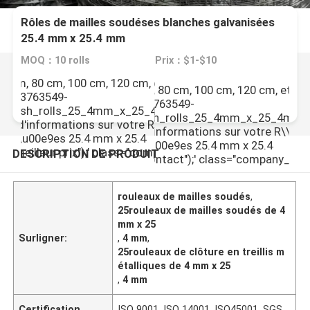
Rôles de mailles soudéses blanches galvanisées
25.4 mm x 25.4 mm
MOQ：10 rolls
Prix：$1-$10
60 cm, 80 cm, 100 cm, 120 cm, et ainsi de
\"Largeur du rouleau\",\"60 cm, 80 cm, 100 cm, 120 cm, et ain
\/pd163763549-
]],\"picurl\":\"\\/photo\\/pd163763549-
esh_rolls_25_4mm_x_25_4mm.jpg\",\"subject\":\"S'il
vanized_white_welded_mesh_rolls_25_4mm_x_25_4mm.jpg\",
m
us d'informations sur votre R\\u00f4les de mailles
a\\u00eet envoyez-moi plus d'informations sur votre R\\u00
p
is\\u00e9es 25.4 mm x 25.4
00e9ses blanches galvanis\\u00e9es 25.4 mm x 25.4
","","meilleur prix");' class="company_btn greenb
DESCRIPTION DE PRODUIT
sername\":\"Susie\"}","","","","Contact");' class="company_bt
rouleaux de mailles soudés
,
25rouleaux de mailles soudés de 4
mm x 25
Surligner:
,
4 mm
,
25rouleaux de clôture en treillis m
étalliques de 4 mm x 25
,
4 mm
Certification
ISO 9001, ISO 14001, ISO45001, SGS