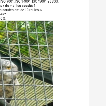
s ISO 9001, ISO 14001, ISO45001 et SGS.
aux de mailles soudés?
s soudés est de 10 rouleaux.
dés?
0 $.