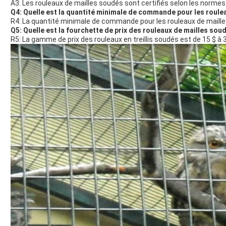
A3: Les rouleaux de mailles soudés sont certifiés selon les norme
Q4: Quelle est la quantité minimale de commande pour les roule
R4: La quantité minimale de commande pour les rouleaux de maille
Q5: Quelle est la fourchette de prix des rouleaux de mailles sou
R5: La gamme de prix des rouleaux en treillis soudés est de 15 $ à 3