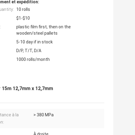
ment et expédition:
antity:
10 rolls
$1-$10
:
plastic film first, then on the
wooden/steel pallets
5-10 day if in stock
D/P, T/T, D/A
1000 rolls/month
eur 15m 12,7mm x 12,7mm
tance à la
> 380 MPa
on:
À droite.