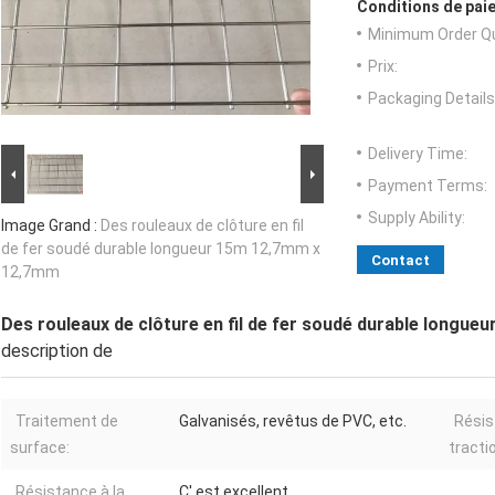
Conditions de paie
Minimum Order Qu
Prix:
Packaging Details
Delivery Time:
Payment Terms:
Supply Ability:
Image Grand :
Des rouleaux de clôture en fil
de fer soudé durable longueur 15m 12,7mm x
Contact
12,7mm
Des rouleaux de clôture en fil de fer soudé durable longu
description de
Traitement de
Galvanisés, revêtus de PVC, etc.
Résis
surface:
tracti
Résistance à la
C' est excellent.