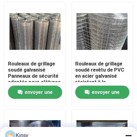
À propos de nous
Visite de l'usine
Contrôle de la qualité
Rouleaux de grillage
Rouleaux de grillage
soudé galvanisé
soudé revêtu de PVC
Nous contacter
Panneaux de sécurité
en acier galvanisé
adaptés pour clôtures
résistant à la
industrielles, enclos
corrosion pour
envoyer une
envoyer une
agricoles et barrières
clôtures industrielles
Nouvelles
de protection
et construction
demande
demande
Durables
Les affaires
Fil tissé Mesh Screen
Kinsy