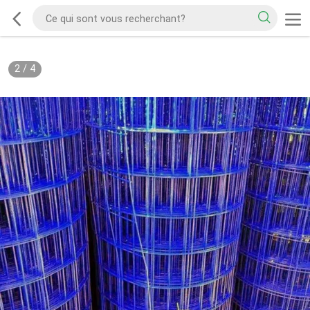
2
/
4