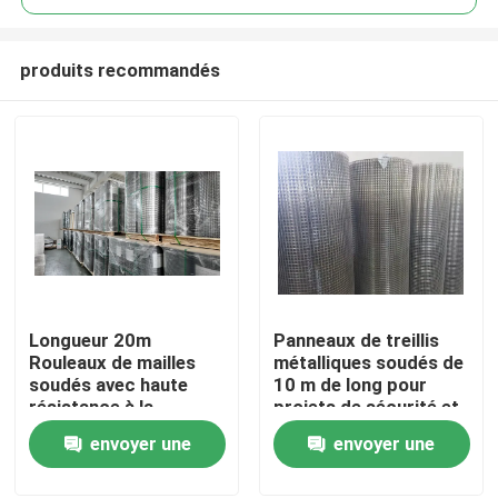
produits recommandés
Longueur 20m
Panneaux de treillis
À la maison
Rouleaux de mailles
métalliques soudés de
soudés avec haute
10 m de long pour
résistance à la
projets de sécurité et
Produits
corrosion Idéal pour le
de construction
envoyer une
envoyer une
renforcement des
clôtures et des
demande
demande
Le spectacle VR
solutions de sécurité