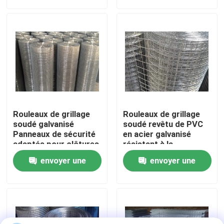
demande
demande
solutions de sécurité
À propos de nous
Visite de l'usine
Contrôle de la qualité
Rouleaux de grillage
Rouleaux de grillage
Nous contacter
soudé galvanisé
soudé revêtu de PVC
Panneaux de sécurité
en acier galvanisé
adaptés pour clôtures
résistant à la
industrielles, enclos
corrosion pour
Nouvelles
envoyer une
envoyer une
agricoles et barrières
clôtures industrielles
de protection
et construction
demande
demande
Durables
Les affaires
Fil tissé Mesh Screen