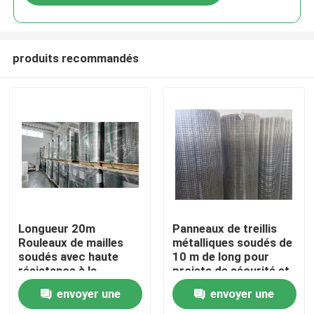
produits recommandés
À la maison
Longueur 20m
Panneaux de treillis
Rouleaux de mailles
métalliques soudés de
soudés avec haute
10 m de long pour
Produits
résistance à la
projets de sécurité et
corrosion Idéal pour le
de construction
envoyer une
envoyer une
renforcement des
Le spectacle VR
clôtures et des