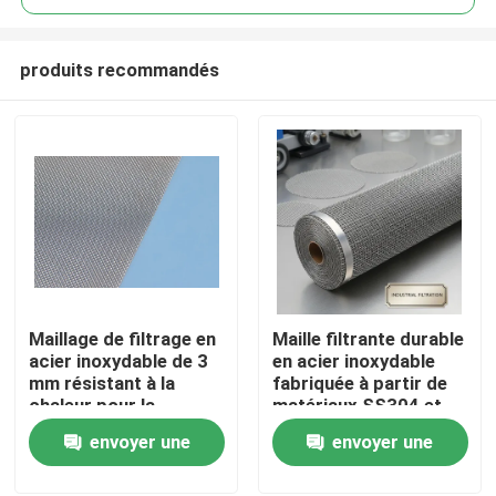
tissu tissu tissu tissu tissu tissu
tissu tissu tissu tissu tissu tissu
produits recommandés
tissu tissu tissu tissu tissu tissu
tissu tissu tissu tissu tissu tissu
tissu tissu tissu tissu tissu tissu
tis
Maillage de filtrage en
Maille filtrante durable
À la maison
acier inoxydable de 3
en acier inoxydable
mm résistant à la
fabriquée à partir de
chaleur pour la
matériaux SS304 et
Produits
filtration à haute
SS316 pour des
envoyer une
envoyer une
température dans
applications
l'industrie
industrielles de
demande
demande
Le spectacle VR
tamisage et de