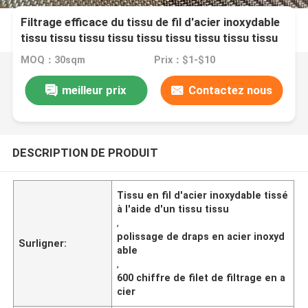
Filtrage efficace du tissu de fil d'acier inoxydable
tissu tissu tissu tissu tissu tissu tissu tissu tissu
tissu tissu tissu tissu tissu tissu tissu tissu tissu
MOQ：30sqm
Prix：$1-$10
tissu tissu tissu tissu tissu tissu tissu tissu tissu
tissu tissu tissu tissu tissu tissu tissu tissu tissu
meilleur prix
Contactez nous
tissu tissu tissu tissu tissu tissu tissu tissu tissu
tissu tissu tissu tissu tissu tissu tissu tissu tissu
tissu tissu tissu tissu tissu tissu tissu tissu tissu
tissu tissu tissu tissu tissu tissu tissu tissu tissu
DESCRIPTION DE PRODUIT
tissu tissu tis
Tissu en fil d'acier inoxydable tissé
à l'aide d'un tissu tissu
,
polissage de draps en acier inoxyd
Surligner:
able
,
600 chiffre de filet de filtrage en a
cier