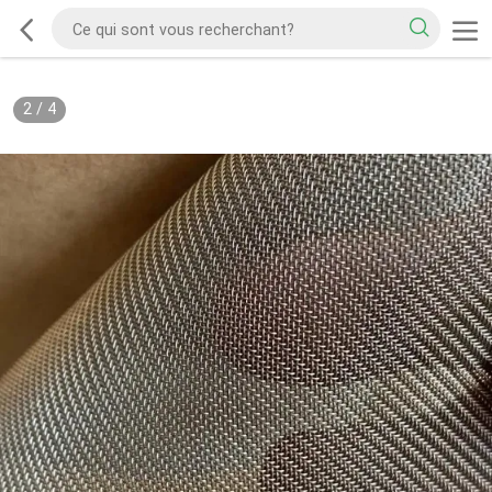
2
/
4