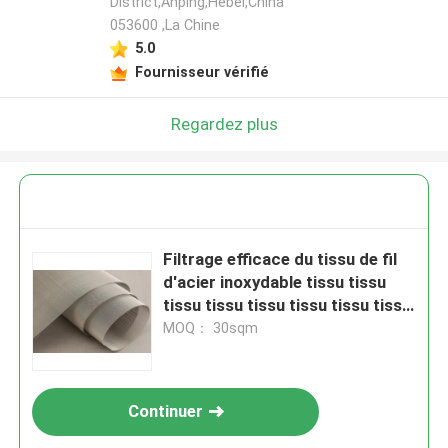
District,Anping,Hebei,China
053600 ,La Chine
5.0
Fournisseur vérifié
Regardez plus
Filtrage efficace du tissu de fil
d'acier inoxydable tissu tissu
tissu tissu tissu tissu tissu tissu
tissu tissu tissu tissu tissu tissu
MOQ： 30sqm
tissu tissu tissu tissu tissu tissu
tissu tissu tissu tissu tissu tissu
tissu tissu tissu tissu tissu tissu
Continuer
tissu tissu tissu tissu tissu tissu
tissu tissu tissu tissu tissu tissu