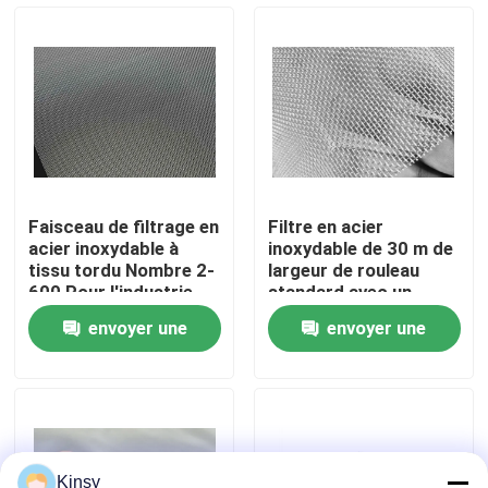
filtration
À propos de nous
Visite de l'usine
Contrôle de la qualité
Faisceau de filtrage en
Filtre en acier
acier inoxydable à
inoxydable de 30 m de
Nous contacter
tissu tordu Nombre 2-
largeur de rouleau
600 Pour l'industrie
standard avec un
nombre de mailles de
envoyer une
envoyer une
2-2800 et certifié
Nouvelles
ISO9001 pour de
demande
demande
larges applications
Les affaires
Fil tissé Mesh Screen
Kinsy