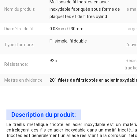
Maillons de fil tricotés en acier
Nom du produit:
inoxydable fabriqués sous forme de
le mat
plaquettes et de filtres cylind
Diamètre du fil:
0.08mm-0.30mm
Large
Fil simple, fil double
Type d'armure:
L'ouve
925
Résis
Résistance:
tracti
Mettre en évidence:
201 filets de fil tricotés en acier inoxydabl
Description du produit:
Le treillis métallique tricoté en acier inoxydable est un matéria
entrelaçant des fils en acier inoxydable dans un motif tricoté.,l'ac
tricotés est généralement un alliage résistant à la corrosion, tel 