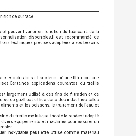
finition de surface
et peuvent varier en fonction du fabricant, de la
rsonnalisation disponibles.Il est recommandé de
ations techniques précises adaptées à vos besoins
verses industries et secteurs où une filtration, une
ses.Certaines applications courantes du treillis
st largement utilisé à des fins de filtration et de
ou de gazIl est utilisé dans des industries telles
s aliments et les boissons, le traitement de l'eau et
lité du treillis métallique tricoté le rendent adapté
s divers équipements et machines pour assurer un
irables.
acier inoxydable peut être utilisé comme matériau