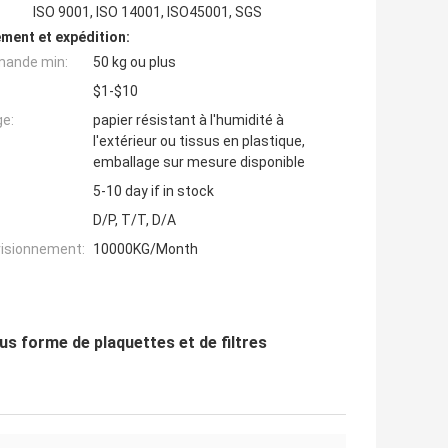
ISO 9001, ISO 14001, ISO45001, SGS
ment et expédition:
mande min:
50 kg ou plus
$1-$10
ge:
papier résistant à l'humidité à
l'extérieur ou tissus en plastique,
emballage sur mesure disponible
5-10 day if in stock
D/P, T/T, D/A
visionnement:
10000KG/Month
ous forme de plaquettes et de filtres