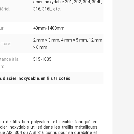
acier inoxydable 201, 202, 304, 304L,
ériel:
316, 316L, etc.
ur:
40mm-1400mm
2 mm × 3 mm, 4 mm × 5 mm, 12 mm
rture:
× 6 mm
tance à la
515-1035
on:
e
,
d'acier inoxydable
,
en fils tricotés
u de filtration polyvalent et flexible fabriqué en
ier inoxydable utilisé dans les treillis métalliques
que AISI 304 ou AISI 316,connu pour sa durabilité et