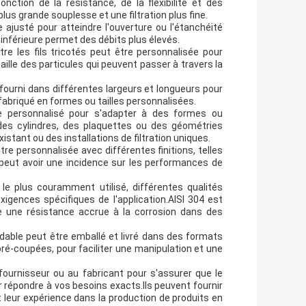
nction de la résistance, de la flexibilité et des
plus grande souplesse et une filtration plus fine.
 ajusté pour atteindre l'ouverture ou l'étanchéité
 inférieure permet des débits plus élevés.
tre les fils tricotés peut être personnalisée pour
taille des particules qui peuvent passer à travers la
e fourni dans différentes largeurs et longueurs pour
 fabriqué en formes ou tailles personnalisées.
tre personnalisé pour s'adapter à des formes ou
 des cylindres, des plaquettes ou des géométries
stant ou des installations de filtration uniques.
être personnalisée avec différentes finitions, telles
e peut avoir une incidence sur les performances de
u le plus couramment utilisé, différentes qualités
igences spécifiques de l'application.AISI 304 est
re une résistance accrue à la corrosion dans des
oxydable peut être emballé et livré dans des formats
pré-coupées, pour faciliter une manipulation et une
ournisseur ou au fabricant pour s'assurer que le
ur répondre à vos besoins exacts.Ils peuvent fournir
leur expérience dans la production de produits en