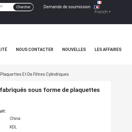
Demande de soumission
|
Chercher
French
ITÉ
NOUS CONTACTER
NOUVELLES
LES AFFAIRES
Plaquettes Et De Filtres Cylindriques
e fabriqués sous forme de plaquettes
uit:
China
KDL