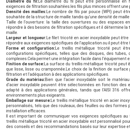
Diamètre du fil:
Le diamètre du fil peut être personnalisé en fo
exigences de filtration souhaitées.les fils plus minces offrent une 
Densité des mailles:
Le nombre de fils par pouce (WPI) peut être
souhaitée de la structure de maille.tandis qu'une densité de maille
Taille de l'ouverture: la taille des ouvertures ou des espaces en
répondre à des besoins de filtration spécifiques.et il détermine la 
maille.
Largeur et longueur:
Le filet tricoté en acier inoxydable peut êtr
répondre aux exigences spécifiques de l'application.ou il peut être
Forme et configuration:
Le treillis métallique tricoté peut ê
configurations spécifiques, telles que des disques, des tubes,
complexes.Cela permet une intégration facile dans l'équipement exi
Finition de surface:
La surface du treillis métallique tricoté peut 
que lisse, lisse ou cramponnée.Le choix de la finition de surfac
filtration et l'adéquation à des applications spécifiques.
Grade du matériau:
Bien que l'acier inoxydable soit le matéria
d'acier inoxydable peuvent être sélectionnées en fonction des ex
adapté à des applications générales, tandis que l'AISI 316 off
environnements plus exigeants.
Emballage sur mesure:
Le treillis métallique tricoté en acier in
personnalisés, tels que des rouleaux, des feuilles ou des formes 
installation efficaces.
Il est important de communiquer vos exigences spécifiques au f
treillis métallique tricoté en acier inoxydable est personnalisé po
des conseils et des recommandations basés sur leur expertise et 