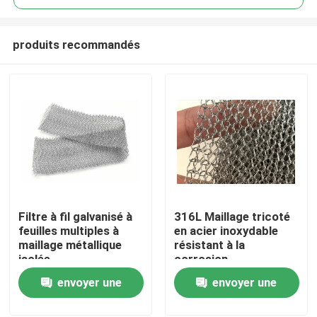
produits recommandés
Filtre à fil galvanisé à
316L Maillage tricoté
À la maison
feuilles multiples à
en acier inoxydable
maillage métallique
résistant à la
isolée
corrosion
Produits
envoyer une
envoyer une
demande
demande
Le spectacle VR