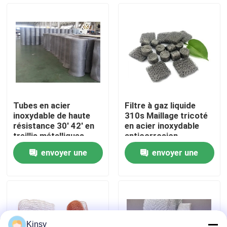
À propos de nous
Visite de l'usine
Contrôle de la qualité
Tubes en acier
Filtre à gaz liquide
inoxydable de haute
310s Maillage tricoté
Nous contacter
résistance 30' 42' en
en acier inoxydable
treillis métalliques
anticorrosion
304l
envoyer une
envoyer une
Nouvelles
demande
demande
Les affaires
Fil tissé Mesh Screen
Kinsy