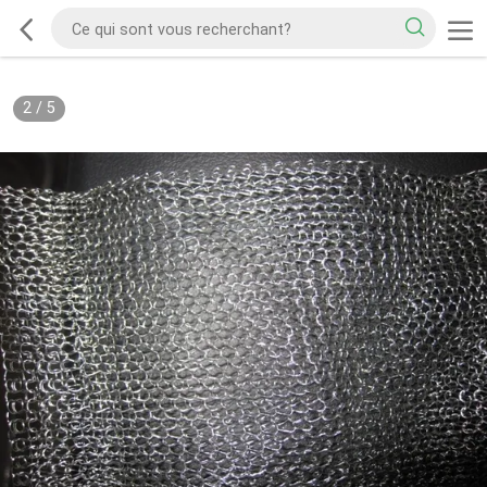
2
/
5