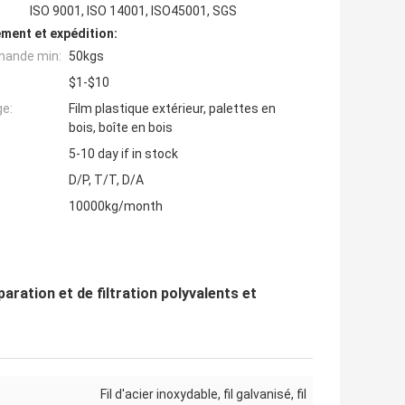
ISO 9001, ISO 14001, ISO45001, SGS
ment et expédition:
mande min:
50kgs
$1-$10
ge:
Film plastique extérieur, palettes en
bois, boîte en bois
5-10 day if in stock
D/P, T/T, D/A
10000kg/month
aration et de filtration polyvalents et
Fil d'acier inoxydable, fil galvanisé, fil