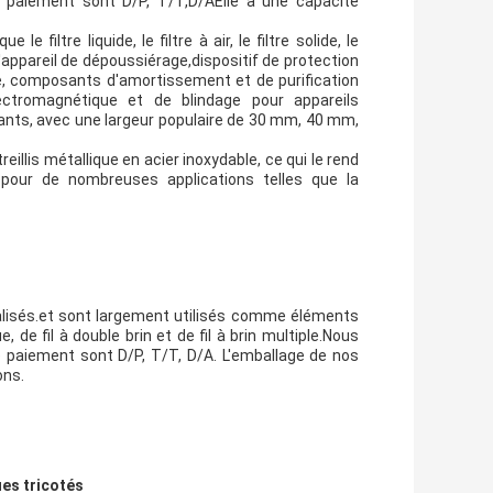
de paiement sont D/P, T/T,D/AElle a une capacité
e filtre liquide, le filtre à air, le filtre solide, le
l'appareil de dépoussiérage,dispositif de protection
age, composants d'amortissement et de purification
lectromagnétique et de blindage pour appareils
trants, avec une largeur populaire de 30 mm, 40 mm,
treillis métallique en acier inoxydable, ce qui le rend
l pour de nombreuses applications telles que la
nnalisés.et sont largement utilisés comme éléments
 de fil à double brin et de fil à brin multiple.Nous
 paiement sont D/P, T/T, D/A. L'emballage de nos
ons.
ues tricotés