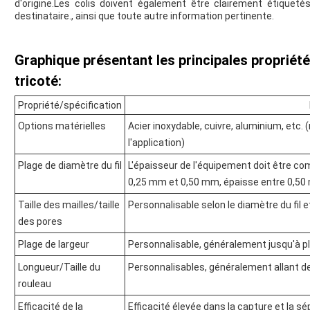
d'origine.Les colis doivent également être clairement étiqueté
destinataire., ainsi que toute autre information pertinente.
Graphique présentant les principales propriétés
tricoté:
Propriété/spécification
Options matérielles
Acier inoxydable, cuivre, aluminium, etc.
l'application)
Plage de diamètre du fil
L'épaisseur de l'équipement doit être c
0,25 mm et 0,50 mm, épaisse entre 0,50
Taille des mailles/taille
Personnalisable selon le diamètre du fil e
des pores
Plage de largeur
Personnalisable, généralement jusqu'à p
Longueur/Taille du
Personnalisables, généralement allant d
rouleau
Efficacité de la
Efficacité élevée dans la capture et la s