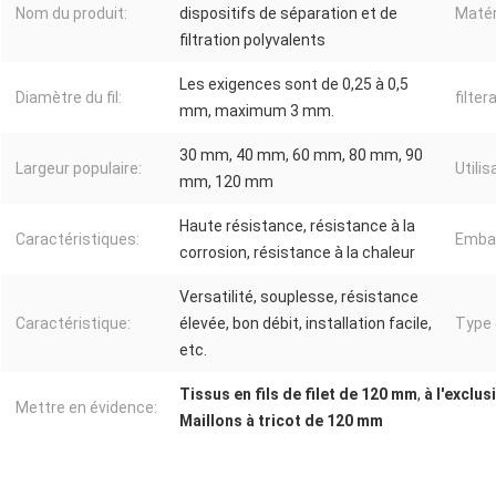
Nom du produit:
dispositifs de séparation et de
Matér
filtration polyvalents
Les exigences sont de 0,25 à 0,5
Diamètre du fil:
filter
mm, maximum 3 mm.
30 mm, 40 mm, 60 mm, 80 mm, 90
Largeur populaire:
Utilis
mm, 120 mm
Haute résistance, résistance à la
Caractéristiques:
Embal
corrosion, résistance à la chaleur
Versatilité, souplesse, résistance
Caractéristique:
élevée, bon débit, installation facile,
Type 
etc.
Tissus en fils de filet de 120 mm
,
à l'exclu
Mettre en évidence:
Maillons à tricot de 120 mm