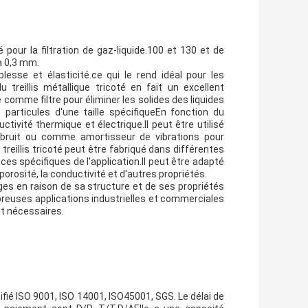
sé pour la filtration de gaz-liquide.100 et 130 et de
à 0,3 mm.
lesse et élasticité.ce qui le rend idéal pour les
treillis métallique tricoté en fait un excellent
sé comme filtre pour éliminer les solides des liquides
particules d'une taille spécifiqueEn fonction du
ctivité thermique et électrique.Il peut être utilisé
 bruit ou comme amortisseur de vibrations pour
reillis tricoté peut être fabriqué dans différentes
ces spécifiques de l'application.Il peut être adapté
porosité, la conductivité et d'autres propriétés.
tages en raison de sa structure et de ses propriétés
reuses applications industrielles et commerciales
nt nécessaires.
tifié ISO 9001, ISO 14001, ISO45001, SGS. Le délai de