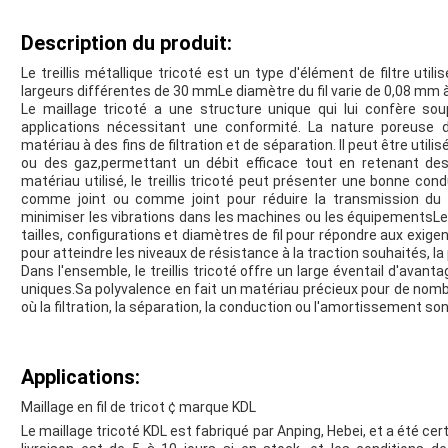
Description du produit:
Le treillis métallique tricoté est un type d'élément de filtre utili
largeurs différentes de 30 mmLe diamètre du fil varie de 0,08 mm 
Le maillage tricoté a une structure unique qui lui confère soup
applications nécessitant une conformité. La nature poreuse du 
matériau à des fins de filtration et de séparation. Il peut être utili
ou des gaz,permettant un débit efficace tout en retenant des 
matériau utilisé, le treillis tricoté peut présenter une bonne condu
comme joint ou comme joint pour réduire la transmission du
minimiser les vibrations dans les machines ou les équipementsLe t
tailles, configurations et diamètres de fil pour répondre aux exigen
pour atteindre les niveaux de résistance à la traction souhaités, la 
Dans l'ensemble, le treillis tricoté offre un large éventail d'avan
uniques.Sa polyvalence en fait un matériau précieux pour de nomb
où la filtration, la séparation, la conduction ou l'amortissement so
Applications:
Maillage en fil de tricot ¢ marque KDL
Le maillage tricoté KDL est fabriqué par Anping, Hebei, et a été cer