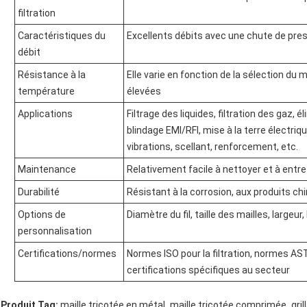
filtration
Caractéristiques du
Excellents débits avec une chute de pre
débit
Résistance à la
Elle varie en fonction de la sélection du
température
élevées
Applications
Filtrage des liquides, filtration des gaz,
blindage EMI/RFI, mise à la terre électri
vibrations, scellant, renforcement, etc.
Maintenance
Relativement facile à nettoyer et à entre
Durabilité
Résistant à la corrosion, aux produits 
Options de
Diamètre du fil, taille des mailles, largeur
personnalisation
Certifications/normes
Normes ISO pour la filtration, normes AS
certifications spécifiques au secteur
,
,
Produit Tag:
maille tricotée en métal
maille tricotée comprimée
gril