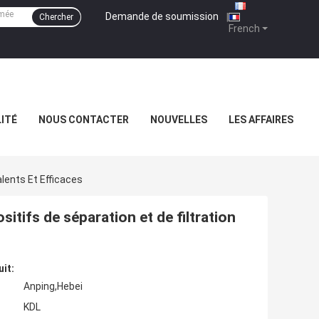
Demande de soumission
|
Chercher
French
ITÉ
NOUS CONTACTER
NOUVELLES
LES AFFAIRES
alents Et Efficaces
sitifs de séparation et de filtration
uit:
Anping,Hebei
KDL