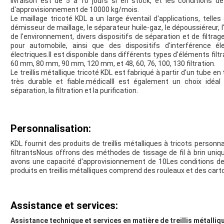
livraison est de 5 à 10 jours si en stock, et les conditions 
d'approvisionnement de 10000 kg/mois.
Le maillage tricoté KDL a un large éventail d'applications, telles que l
démisseur de maillage, le séparateur huile-gaz, le dépoussiéreur, 
de l'environnement, divers dispositifs de séparation et de filtr
pour automobile, ainsi que des dispositifs d'interférence é
électriques.Il est disponible dans différents types d'éléments fil
60 mm, 80 mm, 90 mm, 120 mm, et 48, 60, 76, 100, 130 filtration.
Le treillis métallique tricoté KDL est fabriqué à partir d'un tube en 
très durable et fiable.médicalIl est également un choix idéa
séparation, la filtration et la purification.
Personnalisation:
KDL fournit des produits de treillis métalliques à tricots perso
filtrantsNous offrons des méthodes de tissage de fil à brin unique,
avons une capacité d'approvisionnement de 10Les conditions de
produits en treillis métalliques comprend des rouleaux et des cart
Assistance et services:
Assistance technique et services en matière de treillis métalliq