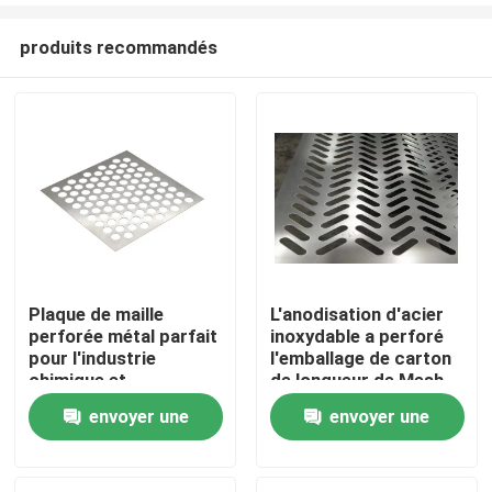
produits recommandés
Plaque de maille
L'anodisation d'acier
perforée métal parfait
inoxydable a perforé
À la maison
pour l'industrie
l'emballage de carton
chimique et
de longueur de Mesh
pharmaceutique
Sheet 0.5m-6m
envoyer une
envoyer une
Produits
demande
demande
Le spectacle VR