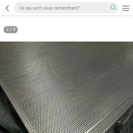
2
/
4