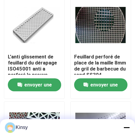
À propos de nous
Visite de l'usine
Contrôle de la qualité
L'anti glissement de
Feuillard perforé de
feuillard du dérapage
place de la maille 8mm
ISO45001 anti a
de gril de barbecue du
Nous contacter
perforé la preuve
rond SS304
d'usage de feuillard
envoyer une
envoyer une
Nouvelles
demande
demande
Les affaires
Kinsy
Fil tissé Mesh Screen