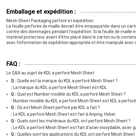
Emballage et expédition :
Mesh Sheet Packaging perforé et expédition :
La feuille perforée de maille devrait être empaquetée dans un cart
contre des dommages pendant l'expédition. Si la feuille de maille e
matériel protecteur avant d'être placé dans le carton ou le conten
avec l'information de expédition appropriée et être manipulé avec 
FAQ :
Le Q&A au sujet de KDL a perforé Mesh Sheet
Q :
Quelle est la marque du KDL a perforé Mesh Sheet ?
:
La marque du KDL a perforé Mesh Sheet est KDL.
Q :
Quel est Number modèle du KDL a perforé Mesh Sheet ?
:
Number modèle du KDL a perforé Mesh Sheet est KDL a perforé
Q :
Où est Mesh Sheet perforé par KDL a fait ?
:
Le KDL a perforé Mesh Sheet est fait à Anping, Hebei.
Q :
Quels sont les matériaux du KDL ont perforé Mesh Sheet ?
:
Le KDL a perforé Mesh Sheet est fait d'acier inoxydable, acier g
Q :
Quelles sont les applications du KDL ont perforé Mesh Sheet 