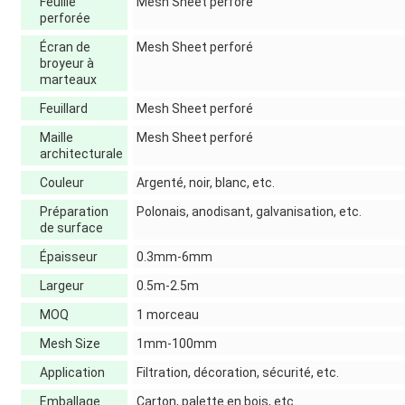
Feuille
Mesh Sheet perforé
perforée
Écran de
Mesh Sheet perforé
broyeur à
marteaux
Feuillard
Mesh Sheet perforé
Maille
Mesh Sheet perforé
architecturale
Couleur
Argenté, noir, blanc, etc.
Préparation
Polonais, anodisant, galvanisation, etc.
de surface
Épaisseur
0.3mm-6mm
Largeur
0.5m-2.5m
MOQ
1 morceau
Mesh Size
1mm-100mm
Application
Filtration, décoration, sécurité, etc.
Emballage
Carton, palette en bois, etc.