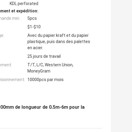
KDL perforated
ment et expédition:
mande min:
5pcs
$1-$10
ge:
Avec du papier kraft et du papier
plastique, puis dans des palettes
en acier.
25 jours de travail
iement:
T/T, L/C, Western Union,
MoneyGram
visionnement:
10000pcs par mois
-100mm de longueur de 0.5m-6m pour la