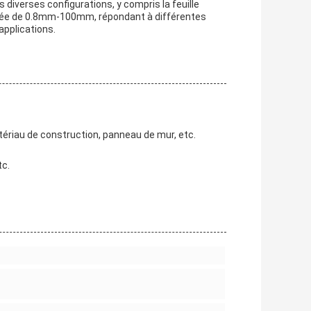
ans diverses configurations, y compris la feuille
justée de 0.8mm-100mm, répondant à différentes
applications.
atériau de construction, panneau de mur, etc.
tc.