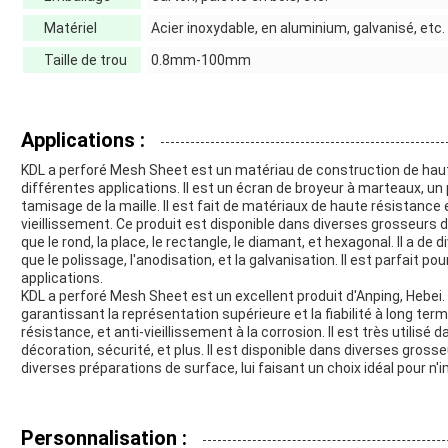
Matériel
Acier inoxydable, en aluminium, galvanisé, etc.
Taille de trou
0.8mm-100mm
Applications :
KDL a perforé Mesh Sheet est un matériau de construction de haute
différentes applications. Il est un écran de broyeur à marteaux, un 
tamisage de la maille. Il est fait de matériaux de haute résistance e
vieillissement. Ce produit est disponible dans diverses grosseurs
que le rond, la place, le rectangle, le diamant, et hexagonal. Il a de
que le polissage, l'anodisation, et la galvanisation. Il est parfait pour
applications.
KDL a perforé Mesh Sheet est un excellent produit d'Anping, Hebei. 
garantissant la représentation supérieure et la fiabilité à long terme.
résistance, et anti-vieillissement à la corrosion. Il est très utilisé 
décoration, sécurité, et plus. Il est disponible dans diverses gross
diverses préparations de surface, lui faisant un choix idéal pour n'i
Personnalisation :