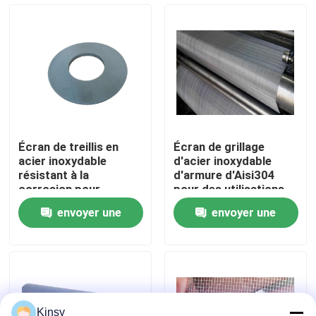
À propos de nous
Visite de l'usine
Contrôle de la qualité
Écran de treillis en
Écran de grillage
acier inoxydable
d'acier inoxydable
Nous contacter
résistant à la
d'armure d'Aisi304
corrosion pour
pour des utilisations
emballage chimique
industrielles
envoyer une
envoyer une
Nouvelles
demande
demande
Les affaires
Fil tissé Mesh Screen
Kinsy