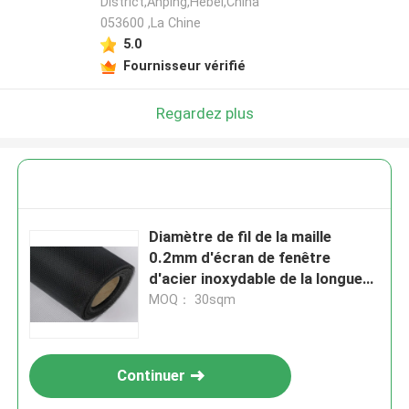
District,Anping,Hebei,China
053600 ,La Chine
5.0
Fournisseur vérifié
Regardez plus
Diamètre de fil de la maille
0.2mm d'écran de fenêtre
d'acier inoxydable de la longueur
304 de 1m-300m
MOQ： 30sqm
Continuer