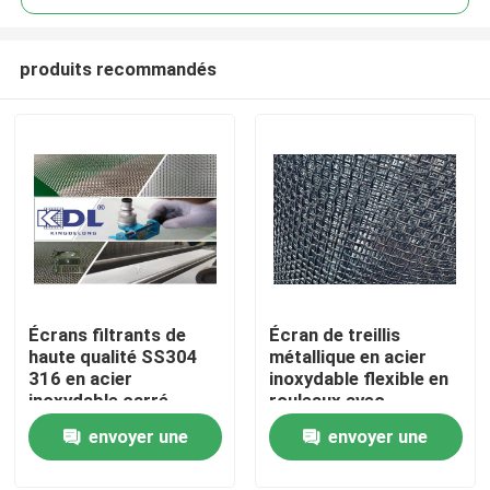
produits recommandés
Écrans filtrants de
Écran de treillis
À la maison
haute qualité SS304
métallique en acier
316 en acier
inoxydable flexible en
inoxydable carré
rouleaux avec
Produits
métallique tissé
différents types de
envoyer une
envoyer une
tissus pour une
utilisation de filtrage
demande
demande
Le spectacle VR
industriel