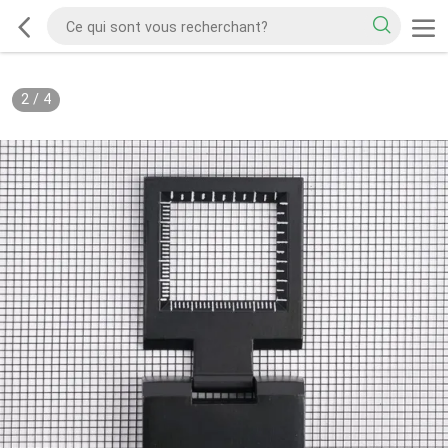
2
/
4