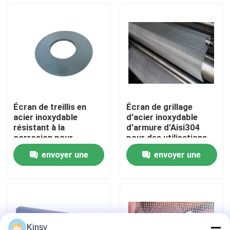
À propos de nous
Visite de l'usine
Contrôle de la qualité
Écran de treillis en
Écran de grillage
acier inoxydable
d'acier inoxydable
Nous contacter
résistant à la
d'armure d'Aisi304
corrosion pour
pour des utilisations
emballage chimique
industrielles
envoyer une
envoyer une
Nouvelles
demande
demande
Les affaires
Fil tissé Mesh Screen
Kinsy