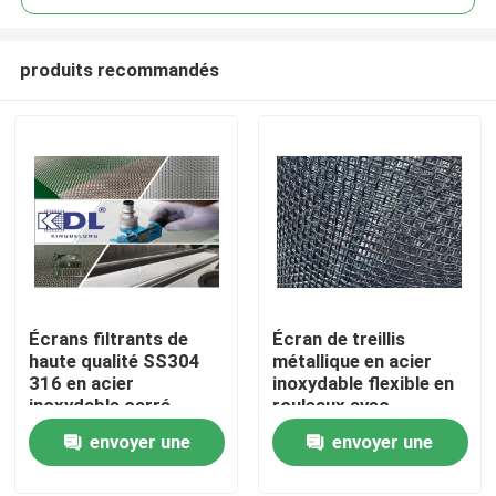
produits recommandés
Écrans filtrants de
Écran de treillis
À la maison
haute qualité SS304
métallique en acier
316 en acier
inoxydable flexible en
inoxydable carré
rouleaux avec
Produits
métallique tissé
différents types de
envoyer une
envoyer une
tissus pour une
utilisation de filtrage
demande
demande
Le spectacle VR
industriel