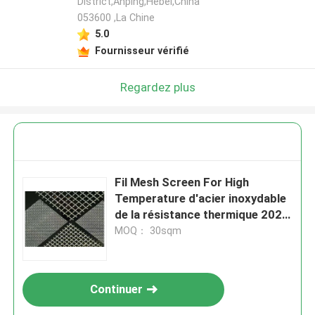
District,Anping,Hebei,China
053600 ,La Chine
5.0
Fournisseur vérifié
Regardez plus
Fil Mesh Screen For High
Temperature d'acier inoxydable
de la résistance thermique 202
de 4mm
MOQ： 30sqm
Continuer