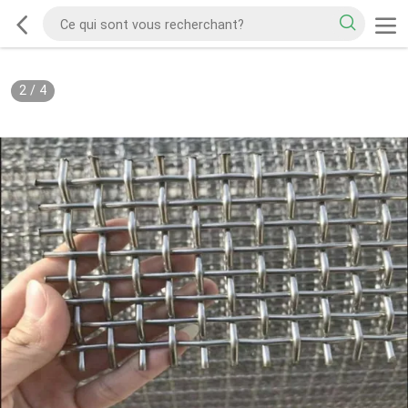
2
/
4