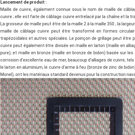
Lancement de produit :
Maille de cuivre, également connue sous le nom de maille de câblage 
cuivre ; elle est faite de câblage cuivre entrelacé par la chaîne et la 
La grosseur de maille peut être de la maille 2 à la maille 350 ; la lar
maille de câblage cuivre peut être transformé en formes circulaires,
trapézoïdales et autres spéciales. Le poinçon de grillage peut être p
cuivre peut également être divisée en maille en laiton (maille en alliag
pure), et maille en bronze (maille en bronze de bidon) basée sur les
corrosion d'excellente eau de mer, beaucoup d'alliages de cuivre, te
le laiton en aluminium, le cuivre d'arme à feu (bronze de zinc de bidon), 
Monel), ont les matériaux standard devenus pour la construction nava