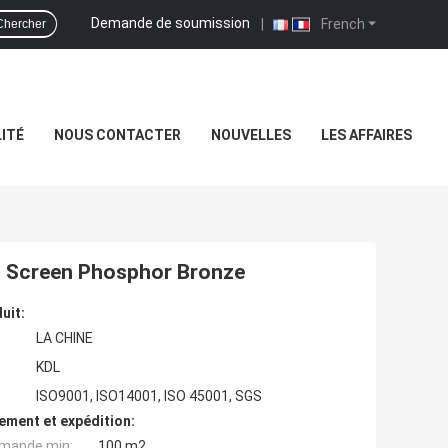
Demande de soumission
|
French
Chercher
ITÉ
NOUS CONTACTER
NOUVELLES
LES AFFAIRES
esh Screen Phosphor Bronze
uit:
LA CHINE
KDL
ISO9001, ISO14001, ISO 45001, SGS
ement et expédition:
mande min:
100 m2