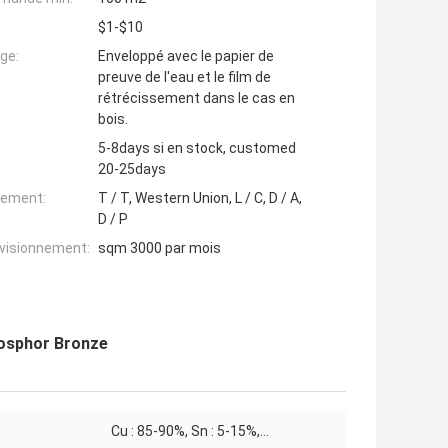
$1-$10
ge:
Enveloppé avec le papier de
preuve de l'eau et le film de
rétrécissement dans le cas en
bois.
5-8days si en stock, customed
20-25days
iement:
T / T, Western Union, L / C, D / A,
D / P
ovisionnement:
sqm 3000 par mois
hosphor Bronze
Cu : 85-90%, Sn : 5-15%,…