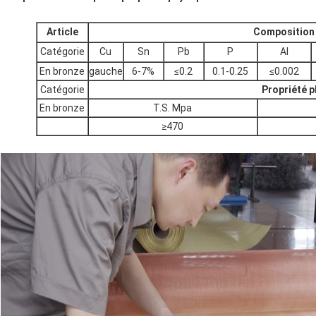
Article
Composition
Catégorie
Cu
Sn
Pb
P
Al
En bronze
gauche
6-7%
≤0.2
0.1-0.25
≤0.002
Catégorie
Propriété 
En bronze
T.S. Mpa
≥470