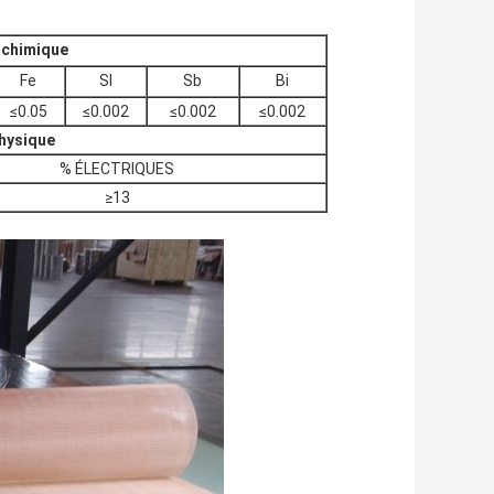
 chimique
Fe
SI
Sb
Bi
≤0.05
≤0.002
≤0.002
≤0.002
physique
% ÉLECTRIQUES
≥13