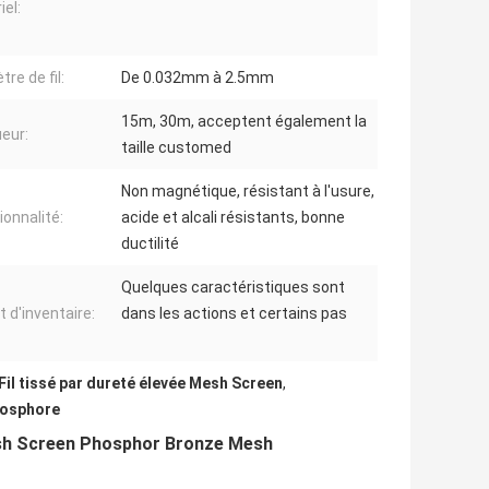
iel:
re de fil:
De 0.032mm à 2.5mm
15m, 30m, acceptent également la
eur:
taille customed
Non magnétique, résistant à l'usure,
ionnalité:
acide et alcali résistants, bonne
ductilité
Quelques caractéristiques sont
t d'inventaire:
dans les actions et certains pas
Fil tissé par dureté élevée Mesh Screen
,
hosphore
Mesh Screen Phosphor Bronze Mesh