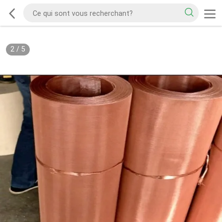
2
/
5