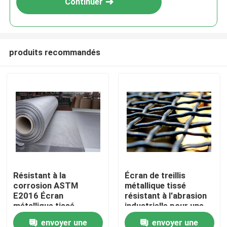
Continuer
produits recommandés
À la maison
Résistant à la
Écran de treillis
corrosion ASTM
métallique tissé
Produits
E2016 Écran
résistant à l'abrasion
métallique tissé
industrielle pour une
standard résistant aux
résistance à la
envoyer une
envoyer une
Le spectacle VR
chocs lourds
corrosion et aux