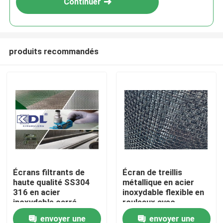
Continuer
produits recommandés
À la maison
Écrans filtrants de
Écran de treillis
haute qualité SS304
métallique en acier
Produits
316 en acier
inoxydable flexible en
inoxydable carré
rouleaux avec
métallique tissé
différents types de
envoyer une
envoyer une
Le spectacle VR
tissus pour une