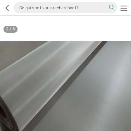
2
/
6