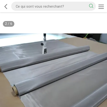
2
/
6