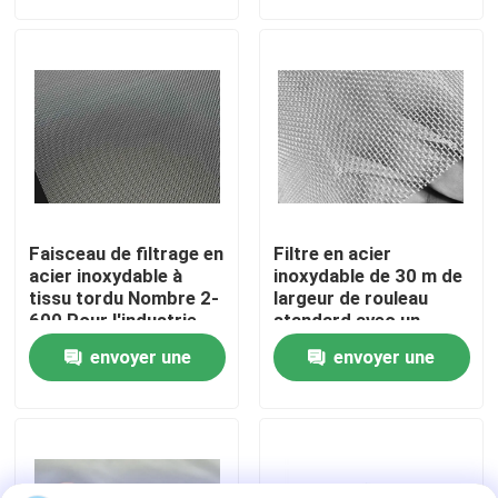
demande
demande
tamisage et de
filtration
À propos de nous
Visite de l'usine
Contrôle de la qualité
Faisceau de filtrage en
Filtre en acier
Nous contacter
acier inoxydable à
inoxydable de 30 m de
tissu tordu Nombre 2-
largeur de rouleau
600 Pour l'industrie
standard avec un
nombre de mailles de
Nouvelles
envoyer une
envoyer une
2-2800 et certifié
ISO9001 pour de
demande
demande
larges applications
Les affaires
Fil tissé Mesh Screen