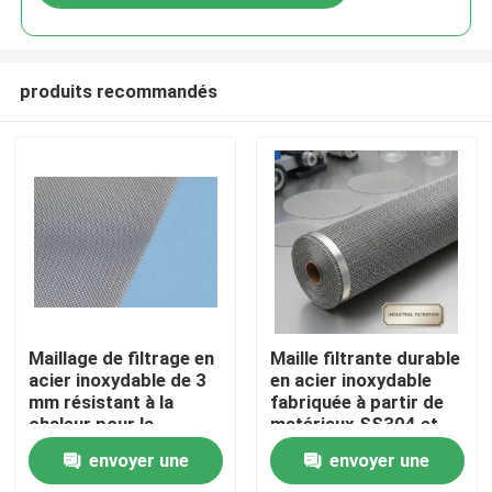
produits recommandés
À la maison
Maillage de filtrage en
Maille filtrante durable
acier inoxydable de 3
en acier inoxydable
mm résistant à la
fabriquée à partir de
Produits
chaleur pour la
matériaux SS304 et
filtration à haute
SS316 pour des
envoyer une
envoyer une
température dans
applications
Le spectacle VR
l'industrie
industrielles de