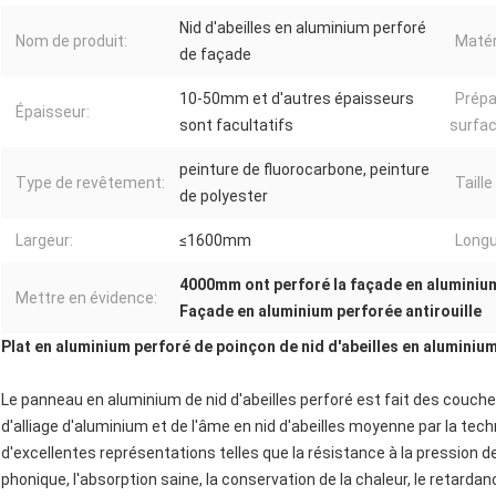
Nid d'abeilles en aluminium perforé
Nom de produit:
Matér
de façade
10-50mm et d'autres épaisseurs
Prépa
Épaisseur:
sont facultatifs
surfac
peinture de fluorocarbone, peinture
Type de revêtement:
Taille
de polyester
Largeur:
≤1600mm
Longu
4000mm ont perforé la façade en aluminiu
Mettre en évidence:
Façade en aluminium perforée antirouille
Plat en aluminium perforé de poinçon de nid d'abeilles en aluminium
Le panneau en aluminium de nid d'abeilles perforé est fait des couch
d'alliage d'aluminium et de l'âme en nid d'abeilles moyenne par la te
d'excellentes représentations telles que la résistance à la pression de 
phonique, l'absorption saine, la conservation de la chaleur, le retard