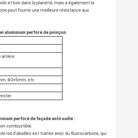
ids et bon dans la planéité, mais a également la
bone peut fournir une meilleure résistance aux
m en aluminium perforé de poinçon
arrière
m, Φ3×5mm, etc.
yester
minium perforé de façade antirouille
:
 non-combustible.
de nid d'abeilles est traitée avec du fluorocarbone, qui