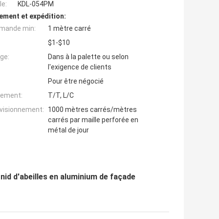
e:
KDL-054PM
ement et expédition:
mande min:
1 mètre carré
$1-$10
ge:
Dans à la palette ou selon
l'exigence de clients
Pour être négocié
iement:
T/T, L/C
ovisionnement:
1000 mètres carrés/mètres
carrés par maille perforée en
métal de jour
id d'abeilles en aluminium de façade