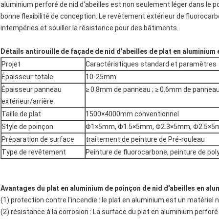
aluminium perforé de nid d'abeilles est non seulement léger dans le po
bonne flexibilité de conception. Le revêtement extérieur de fluorocar
intempéries et souiller la résistance pour des bâtiments.
Détails antirouille de façade de nid d'abeilles de plat en aluminiu
Projet
Caractéristiques standard et paramètres
Épaisseur
totale
10-25mm
Épaisseur panneau
≥ 0.8mm de panneau ; ≥ 0.6mm de panneau 
extérieur/arrière
Taille de plat
1500×4000mm conventionnel
Style de poinçon
Φ1×5mm, Φ1.5×5mm, Φ2.3×5mm, Φ2.5×5m
Préparation de surface
traitement de peinture de Pré-rouleau
Type de revêtement
Peinture de fluorocarbone, peinture de pol
Avantages du
plat en aluminium de poinçon de nid d'abeilles en alu
(1) protection contre l'incendie : le plat en aluminium est un matériel
(2) résistance à la corrosion : La surface du plat en aluminium perforé 