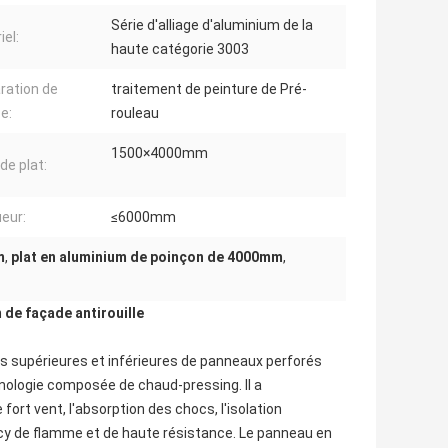
Série d'alliage d'aluminium de la
iel:
haute catégorie 3003
ration de
traitement de peinture de Pré-
e:
rouleau
1500×4000mm
 de plat:
eur:
≤6000mm
m
,
plat en aluminium de poinçon de 4000mm
,
 de façade antirouille
es supérieures et inférieures de panneaux perforés
chnologie composée de chaud-pressing. Il a
fort vent, l'absorption des chocs, l'isolation
ancy de flamme et de haute résistance. Le panneau en