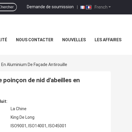
Demande de soumission
|
French
Chercher
ITÉ
NOUS CONTACTER
NOUVELLES
LES AFFAIRES
 En Aluminium De Façade Antirouille
poinçon de nid d'abeilles en
uit:
La Chine
King De Long
ISO9001, ISO14001, ISO45001