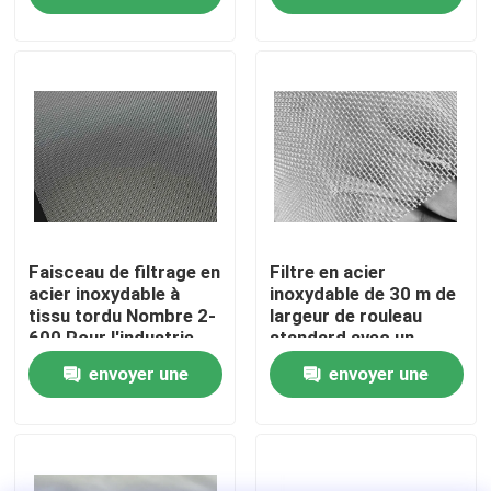
l'industrie
industrielles de
demande
demande
tamisage et de
À propos de nous
filtration
Visite de l'usine
Contrôle de la qualité
Nous contacter
Faisceau de filtrage en
Filtre en acier
acier inoxydable à
inoxydable de 30 m de
tissu tordu Nombre 2-
largeur de rouleau
600 Pour l'industrie
standard avec un
Nouvelles
nombre de mailles de
envoyer une
envoyer une
2-2800 et certifié
ISO9001 pour de
Les affaires
demande
demande
larges applications
Fil tissé Mesh Screen