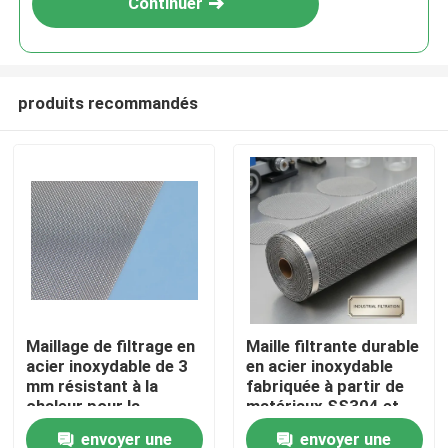
Continuer
produits recommandés
À la maison
Maillage de filtrage en
Maille filtrante durable
acier inoxydable de 3
en acier inoxydable
Produits
mm résistant à la
fabriquée à partir de
chaleur pour la
matériaux SS304 et
filtration à haute
SS316 pour des
envoyer une
envoyer une
Le spectacle VR
température dans
applications