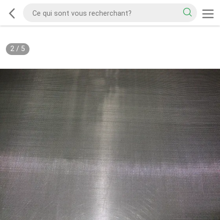
2
/
5