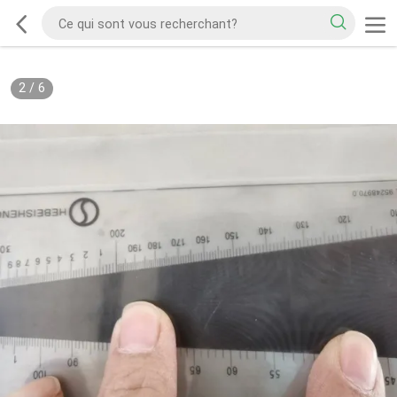
2
/
6