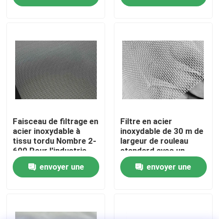
l'industrie
industrielles de
demande
demande
tamisage et de
À propos de nous
filtration
Visite de l'usine
Contrôle de la qualité
Nous contacter
Faisceau de filtrage en
Filtre en acier
acier inoxydable à
inoxydable de 30 m de
tissu tordu Nombre 2-
largeur de rouleau
600 Pour l'industrie
standard avec un
Nouvelles
nombre de mailles de
envoyer une
envoyer une
2-2800 et certifié
ISO9001 pour de
Les affaires
demande
demande
larges applications
Fil tissé Mesh Screen