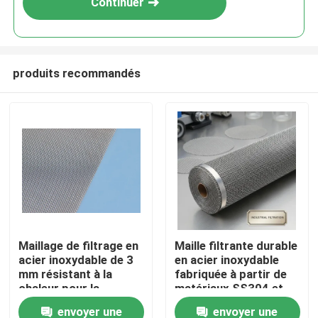
Continuer
produits recommandés
À la maison
Maillage de filtrage en
Maille filtrante durable
acier inoxydable de 3
en acier inoxydable
Produits
mm résistant à la
fabriquée à partir de
chaleur pour la
matériaux SS304 et
filtration à haute
SS316 pour des
envoyer une
envoyer une
Le spectacle VR
température dans
applications