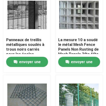
À propos de nous
Visite de l'usine
Panneaux de treillis
La mesure 10 a soudé
Contrôle de la qualité
métalliques soudés à
le métal Mesh Fence
trous noirs carrés
Panels Non Rusting de
pour les écoles,
Mesh Panels 3fts 4fts
Nous contacter
faciles à installer
de fil
envoyer une
envoyer une
demande
demande
Nouvelles
Les affaires
Fil tissé Mesh Screen