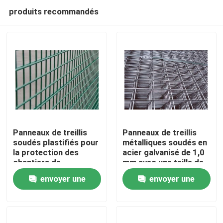
produits recommandés
Panneaux de treillis
Panneaux de treillis
soudés plastifiés pour
métalliques soudés en
la protection des
acier galvanisé de 1,0
À la maison
chantiers de
mm avec une taille de
construction, les
trou de 50x50 mm
envoyer une
envoyer une
clôtures agricoles et
pour une installation
Produits
de jardin avec
facile
demande
demande
résistance à la
corrosion
Le spectacle VR