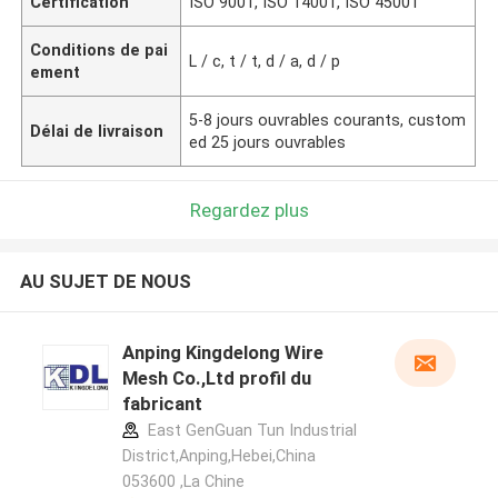
Certification
ISO 9001, ISO 14001, ISO 45001
Conditions de pai
L / c, t / t, d / a, d / p
ement
5-8 jours ouvrables courants, custom
Délai de livraison
ed 25 jours ouvrables
Regardez plus
AU SUJET DE NOUS
Anping Kingdelong Wire
Mesh Co.,Ltd profil du
fabricant
East GenGuan Tun Industrial
District,Anping,Hebei,China
053600 ,La Chine