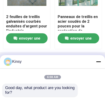
Fil Mesh Screen d'acier inoxydable
2 feuilles de treillis
Panneaux de treillis en
galvanisés courbés
acier soudés de 2
enduites d'argent pour
pouces pour la
Grillage de filtre
l'industrie
protection de
l'environnement
envoyer une
envoyer une
grillage soudé
demande
demande
Mesh Sheet perforé
Aperçu
Au sujet de nous
Contactez-nous
Kinsy
Desktop Site
Sitemap
Privacy Policy
Grillage tricoté
6:08 AM
Maille de filtre d'acier inoxydable
Good day, what product are you looking 
Qualité
Fil tissé Mesh Screen
Usine De
for?
Chine.Copyright © 2026 Anping Kingdelong Wire
Mesh Co.,Ltd. All Rights Reserved.
Mesh Rolls soudé