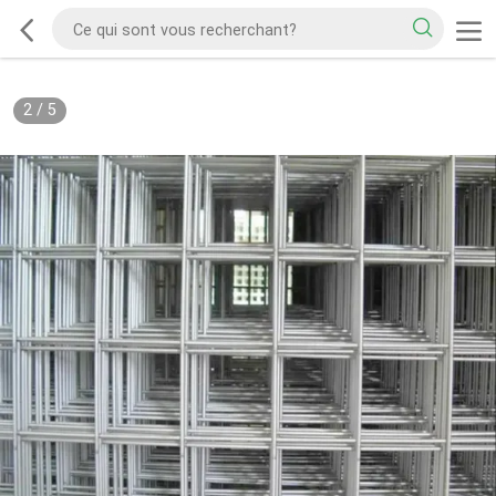
2
/
5