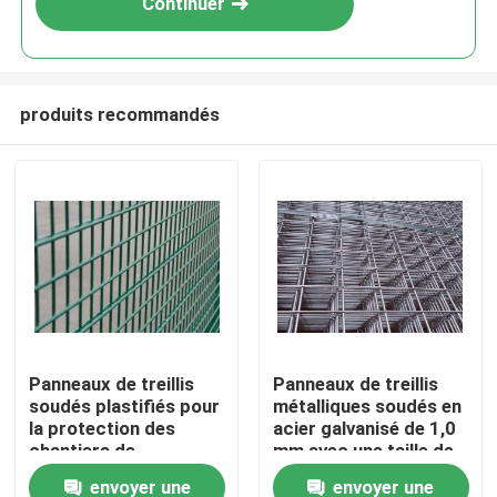
Continuer
produits recommandés
À la maison
Panneaux de treillis
Panneaux de treillis
soudés plastifiés pour
métalliques soudés en
Produits
la protection des
acier galvanisé de 1,0
chantiers de
mm avec une taille de
construction, les
trou de 50x50 mm
envoyer une
envoyer une
Le spectacle VR
clôtures agricoles et
pour une installation