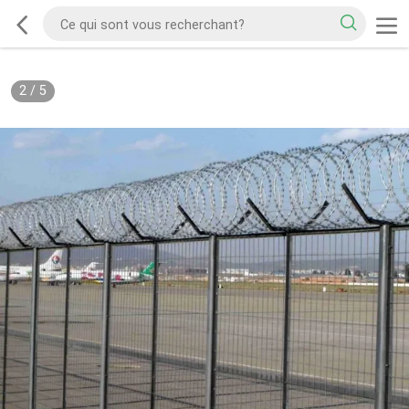
2
/
5