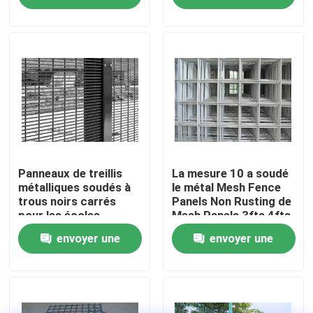
de jardin avec
facile
demande
demande
résistance à la
À propos de nous
corrosion
Visite de l'usine
Contrôle de la qualité
Nous contacter
Panneaux de treillis
La mesure 10 a soudé
métalliques soudés à
le métal Mesh Fence
trous noirs carrés
Panels Non Rusting de
pour les écoles,
Mesh Panels 3fts 4fts
Nouvelles
faciles à installer
de fil
envoyer une
envoyer une
Les affaires
demande
demande
Fil tissé Mesh Screen