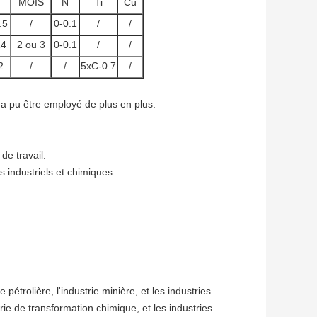
MOIS
N
Ti
Cu
.5
/
0-0.1
/
/
14
2 ou 3
0-0.1
/
/
2
/
/
5xC-0.7
/
e a pu être employé de plus en plus.
e travail.
 industriels et chimiques.
e pétrolière, l'industrie minière, et les industries
rie de transformation chimique, et les industries