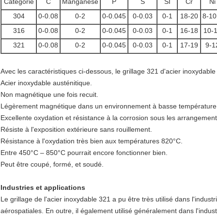
Catégorie
C
Manganèse
P
S
SI
Cr
Ni
304
0-0.08
0-2
0-0.045
0-0.03
0-1
18-20
8-10
316
0-0.08
0-2
0-0.045
0-0.03
0-1
16-18
10-
321
0-0.08
0-2
0-0.045
0-0.03
0-1
17-19
9-1
Avec les caractéristiques ci-dessous, le grillage 321 d'acier inoxydabl
Acier inoxydable austénitique.
Non magnétique une fois recuit.
Légèrement magnétique dans un environnement à basse température d
Excellente oxydation et résistance à la corrosion sous les arrangements
Résiste à l'exposition extérieure sans rouillement.
Résistance à l'oxydation très bien aux températures 820°C.
Entre 450°C – 850°C pourrait encore fonctionner bien.
Peut être coupé, formé, et soudé.
Industries et applications
Le grillage de l'acier inoxydable 321 a pu être très utilisé dans l'industri
aérospatiales. En outre, il également utilisé généralement dans l'indust