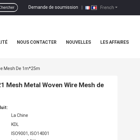
Demande de soumission
|
French
Chercher
ITÉ
NOUS CONTACTER
NOUVELLES
LES AFFAIRES
Wire Mesh De 1m*25m
e 321 Mesh Metal Woven Wire Mesh de
uit:
La Chine
KDL
ISO9001, ISO14001