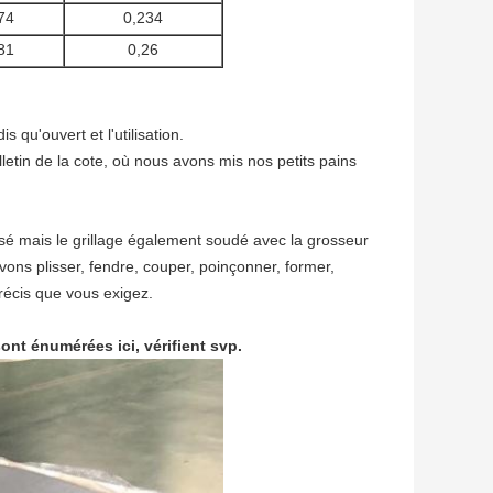
74
0,234
81
0,26
s qu'ouvert et l'utilisation.
letin de la cote, où nous avons mis nos petits pains
sé mais le grillage également soudé avec la grosseur
vons plisser, fendre, couper, poinçonner, former,
précis que vous exigez.
nt énumérées ici, vérifient svp.