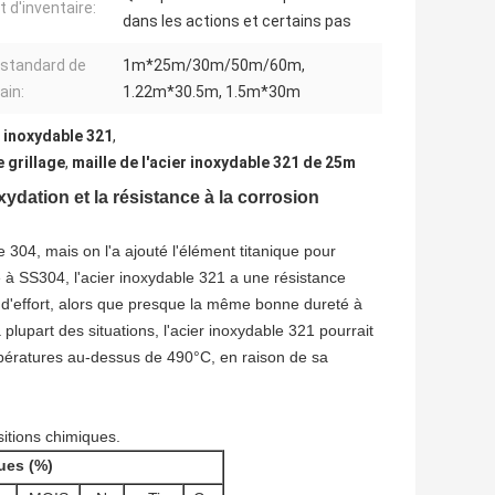
t d'inventaire:
dans les actions et certains pas
e standard de
1m*25m/30m/50m/60m,
ain:
1.22m*30.5m, 1.5m*30m
r inoxydable 321
,
e grillage
,
maille de l'acier inoxydable 321 de 25m
xydation et la résistance à la corrosion
 304, mais on l'a ajouté l'élément titanique pour
é à SS304, l'acier inoxydable 321 a une résistance
e d'effort, alors que presque la même bonne dureté à
upart des situations, l'acier inoxydable 321 pourrait
ératures au-dessus de 490°C, en raison de sa
itions chimiques.
ues (%)