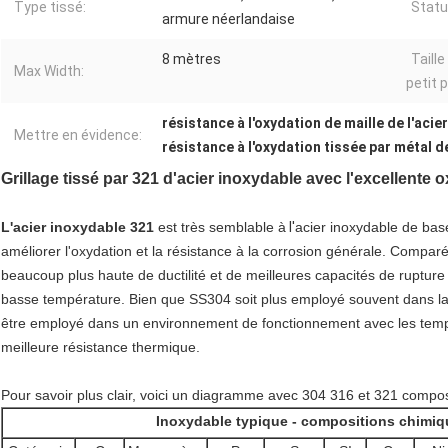
Type tissé:
Statu
armure néerlandaise
8 mètres
Taill
Max Width:
petit p
résistance à l'oxydation de maille de l'acie
Mettre en évidence:
résistance à l'oxydation tissée par métal d
Grillage tissé par 321 d'acier inoxydable avec l'excellente o
L'acier inoxydable 321
est très semblable à
l'
acier inoxydable de base
améliorer l'oxydation et la résistance à la corrosion générale. Compar
beaucoup plus haute de ductilité et de meilleures capacités de ruptur
basse température. Bien que SS304 soit plus employé souvent dans la pl
être employé dans un environnement de fonctionnement avec les temp
meilleure résistance thermique.
Pour savoir plus clair, voici un diagramme avec 304 316 et 321 compos
Inoxydable typique - compositions chimiq