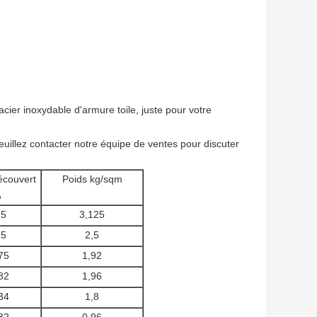
cier inoxydable d'armure toile, juste pour votre
Veuillez contacter notre équipe de ventes pour discuter
écouvert
Poids kg/sqm
%
,5
3,125
,5
2,5
75
1,92
82
1,96
34
1,8