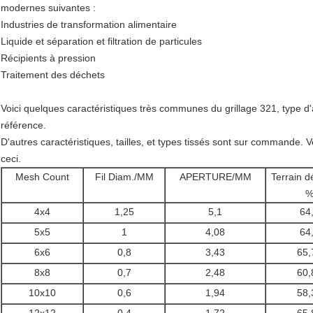
modernes suivantes :
Industries de transformation alimentaire
Liquide et séparation et filtration de particules
Récipients à pression
Traitement des déchets
Voici quelques caractéristiques très communes du grillage 321, type d'a
référence.
D'autres caractéristiques, tailles, et types tissés sont sur commande. 
ceci.
Mesh Count
Fil Diam./MM
APERTURE/MM
Terrain d
4x4
1,25
5,1
64
5x5
1
4,08
64
6x6
0,8
3,43
65,
8x8
0,7
2,48
60,
10x10
0,6
1,94
58,