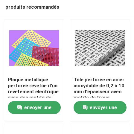
produits recommandés
Plaque métallique
Tôle perforée en acier
perforée revêtue d'un
inoxydable de 0,2 à 10
revêtement électrique
mm d'épaisseur avec
À la maison
avec des motifs de
motifs de trous
trous
personnalisés pour
envoyer une
envoyer une
personnalisables et
équipements et filtres
Produits
une résistance à la
industriels
demande
demande
corrosion pour
l'architecture et la
Le spectacle VR
décoration