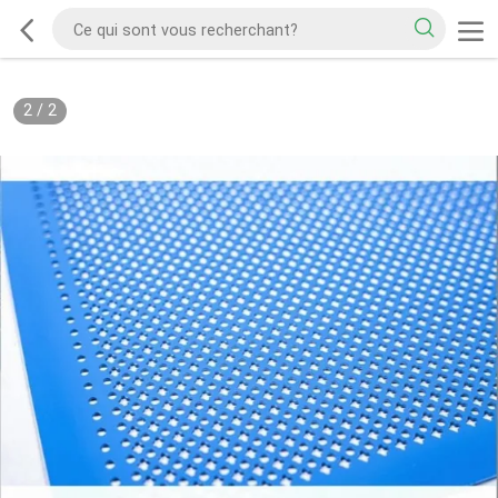
2
/
2