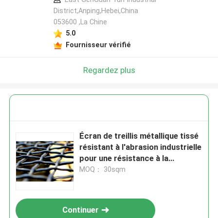
District,Anping,Hebei,China
053600 ,La Chine
5.0
Fournisseur vérifié
Regardez plus
Écran de treillis métallique tissé
résistant à l'abrasion industrielle
pour une résistance à la
corrosion et aux chocs
MOQ： 30sqm
Continuer