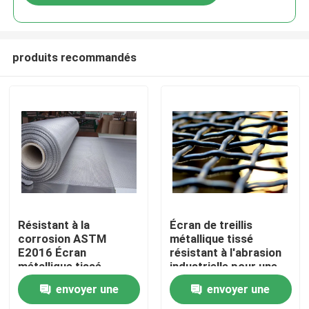
produits recommandés
À la maison
Résistant à la
Écran de treillis
corrosion ASTM
métallique tissé
E2016 Écran
résistant à l'abrasion
Produits
métallique tissé
industrielle pour une
standard résistant aux
résistance à la
envoyer une
envoyer une
chocs lourds
corrosion et aux
Le spectacle VR
chocs