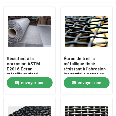
Résistant à la
Écran de treillis
corrosion ASTM
métallique tissé
E2016 Écran
résistant à l'abrasion
métallique tissé
industrielle pour une
standard résistant aux
résistance à la
À la maison
envoyer une
envoyer une
chocs lourds
corrosion et aux
chocs
demande
demande
Produits
Le spectacle VR