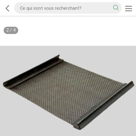
2
/
4