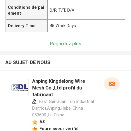
Conditions de pai
D/P, T/T, D/A
ement
Delivery Time
45 Work Days
Regardez plus
AU SUJET DE NOUS
Anping Kingdelong Wire
Mesh Co.,Ltd profil du
fabricant
East GenGuan Tun Industrial
District,Anping,Hebei,China
053600 ,La Chine
5.0
Fournisseur vérifié