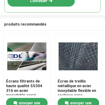
Continuer
produits recommandés
À la maison
Écrans filtrants de
Écran de treillis
haute qualité SS304
métallique en acier
Produits
316 en acier
inoxydable flexible en
inoxydable carré
rouleaux avec
métallique tissé
différents types de
envoyer une
envoyer une
Le spectacle VR
tissus pour une