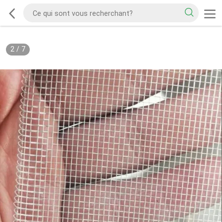
2
/
7