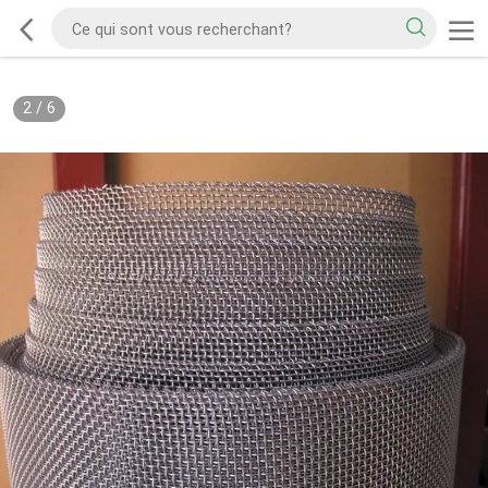
2
/
6