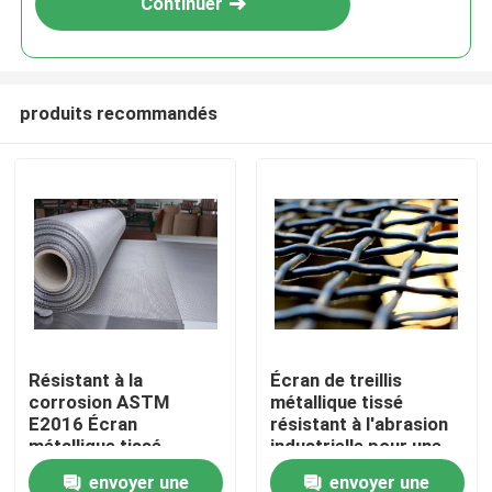
Continuer
produits recommandés
À la maison
Résistant à la
Écran de treillis
corrosion ASTM
métallique tissé
Produits
E2016 Écran
résistant à l'abrasion
métallique tissé
industrielle pour une
standard résistant aux
résistance à la
envoyer une
envoyer une
Le spectacle VR
chocs lourds
corrosion et aux