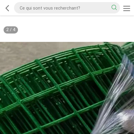
2
/
4