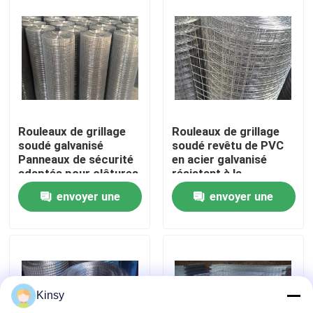
À propos de nous
Visite de l'usine
Contrôle de la qualité
Rouleaux de grillage
Rouleaux de grillage
soudé galvanisé
soudé revêtu de PVC
Panneaux de sécurité
en acier galvanisé
Nous contacter
adaptés pour clôtures
résistant à la
industrielles, enclos
corrosion pour
envoyer une
envoyer une
agricoles et barrières
clôtures industrielles
de protection
et construction
Nouvelles
demande
demande
Durables
Les affaires
Kinsy
Fil tissé Mesh Screen