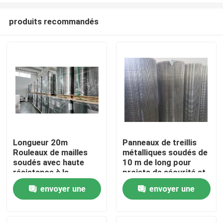
produits recommandés
Longueur 20m
Panneaux de treillis
Rouleaux de mailles
métalliques soudés de
À la maison
soudés avec haute
10 m de long pour
résistance à la
projets de sécurité et
corrosion Idéal pour le
de construction
envoyer une
envoyer une
Produits
renforcement des
clôtures et des
demande
demande
solutions de sécurité
Le spectacle VR